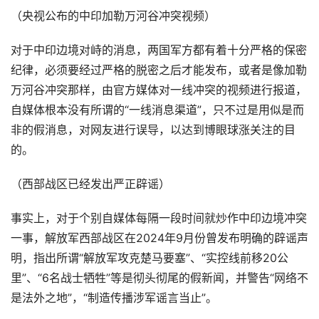
（央视公布的中印加勒万河谷冲突视频）
对于中印边境对峙的消息，两国军方都有着十分严格的保密
纪律，必须要经过严格的脱密之后才能发布，或者是像加勒
万河谷冲突那样，由官方媒体对一线冲突的视频进行报道，
自媒体根本没有所谓的“一线消息渠道”，只不过是用似是而
非的假消息，对网友进行误导，以达到博眼球涨关注的目
的。
（西部战区已经发出严正辟谣）
事实上，对于个别自媒体每隔一段时间就炒作中印边境冲突
一事，解放军西部战区在2024年9月份曾发布明确的辟谣声
明，指出所谓“解放军攻克楚马要塞”、“实控线前移20公
里”、“6名战士牺牲”等是彻头彻尾的假新闻，并警告“网络不
是法外之地”，“制造传播涉军谣言当止”。