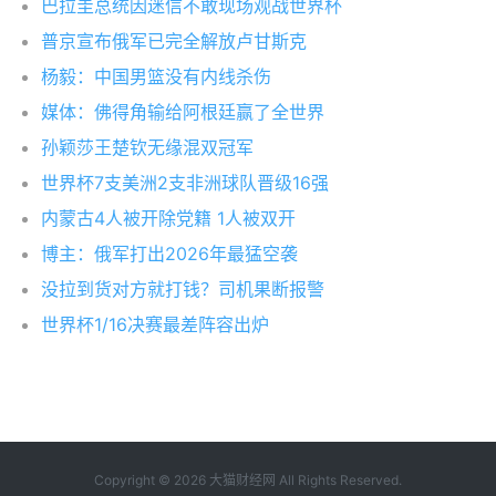
巴拉圭总统因迷信不敢现场观战世界杯
普京宣布俄军已完全解放卢甘斯克
杨毅：中国男篮没有内线杀伤
媒体：佛得角输给阿根廷赢了全世界
孙颖莎王楚钦无缘混双冠军
世界杯7支美洲2支非洲球队晋级16强
内蒙古4人被开除党籍 1人被双开
博主：俄军打出2026年最猛空袭
没拉到货对方就打钱？司机果断报警
世界杯1/16决赛最差阵容出炉
Copyright © 2026
大猫财经网
All Rights Reserved.