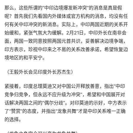
那么，这些所谓的“中印边境爆发新冲突”的消息是真是假
呢？首先我们先看国内外媒体或官方机构的消息，均没有任
何有关中印冲突的新消息。实际上，中印两国近期的关系开
始缓和，紧张气氛大为缓解。2月21日，中印外长在南非会
面，两国一致同意按照两国元首共识，妥善解决边境争端，
印方表示，珍视中印来之不易的关系改善承诺，希望恢复边
境地区的和平安宁。
（王毅外长会见印度外长苏杰生）
紧接着，印度总理莫迪又对中国公开释放善意，指出“中印
竞争归竞争，但永远不应升级为冲突”，希望和中国展开对
话解决两国之间的“偶尔分歧”。对印莫迪的示好，中方表示
了“赞赏”的态度，并指出“龙象共舞”才是中印关系唯一正确
的选择。