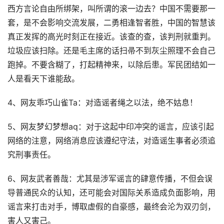
西方言论自由所绑架，叫所谓的滚一边去？中国不需要那一
套，是不会影响交流发展，二勇相逢智者胜，中国的智慧该
真正发挥的高光时刻正在接近。该查的查，该判刑就重判。
垃圾应该扫除。还是毛主席的话扫帚不到灰尘照理不会自己
跑掉。不要含糊了，打起精神来，以除后患。军民团结如一
人是看天下谁能敌。
4、网友乖巧山雀Ta：对造谣者绳之以法，绝不姑息！
5、网友梦幻梦想aq：对于这起中印冲突的谣言，应该引起
网络的注意，网络消息应该遵纪守法，对造谣生事者必须追
究刑事责任。
6、网友武者善哉：尤其是涉军谣言的肆意传播，不但会误
导普通民众的认知，还可能会对国际关系造成负面影响，用
谣言来打击对手，博取虚假的自豪感，最终会沦为双刃剑，
害人又害己。