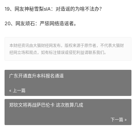
19、网友神秘雪梨sIA：对造谣的为啥不法办？
20、网友顽石：严惩网络造谣者。
本财经资讯由大猫财经网发布，版权来源于原作者，不代表大猫财
经网立场和观点，如有标注错误或侵犯利益请联系我们。
广东开通直升本科报名通道
« 上一篇
郑钦文将再战萨巴伦卡 这次胜算几成
下一篇 »