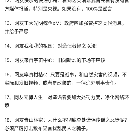
12、网友快乐的快递小哥：看到这类消息我首先看有没有官
方媒体报道，特别是央视。如果没有，100%是谣言
13、网友正大光明鲸鱼xM：政府应加强管控这类假消息。
并给予严惩
14、网友我和我的祖国：对造谣者绳之以法！
15、网友来自宇宙中心：旧闻新炒的下场不应该
16、网友率真柑桔s：只要是战事，和自然灾害的视频，不
实际和发旧视频，或者是改装的，一律追究刑事责任。
17、网友无悔人生：对造谣者要加大处罚力度，净化网络环
境
18、网友青山林密：为什么不彻底查处造谣传谣之恶徒呢？
必须严厉打击散布谣言扰乱民人之骗子。