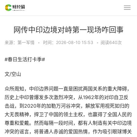
网传中印边境对峙第一现场咋回事
来源：第一军情
•
时间：2026-08-10 15:53
•
阅读
640
次
#春日生活打卡季#
文/空山
众所周知，中印边界问题一直是困扰两国关系的重大障碍，
历史上中印曾爆发多次激烈冲突，从1962年的对印自卫反
击战，到2020年的加勒万河谷冲突，解放军用视死如归的
大无畏精神，捍卫了中国的领土主权，也赢得了全国人民的
尊重和爱戴。然而每隔一段时间，都有人制造有关中印边境
冲突的谣言，将普通人赤诚的爱国热情，作为吸引眼球博关