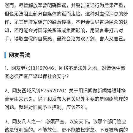
然而，尽管解放军曾明确辟谣，并警告造谣行为后果严重，
但也无法阻止部分自媒体的铤而走险，这种对虚假消息的炒
作，尤其是涉军谣言的肆意传播，不但会误导普通民众的认
知，还可能会对国际关系造成负面影响，用谣言来打击对
手，博取虚假的自豪感，最终会沦为双刃剑，害人又害己。
网友看法
1、网友老张181157046：网络不是法外之地，对造谣生事
者必须严查严惩以保社会安宁？
2、网友西域风铃57552020：关于用旧闻做新闻搏眼球挣
流量由来己久。除了和发布人有关以外主要的是网络管理的
问题。就是对旧闻予以控制。应该不难。
3、网友凡人之一：必须严查。以安天下。该那个部门管应
该是很明确的。不能放仼，更不能放松懈怠。不要被所谓的