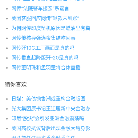
网传“法院警车接亲”系谣言
美团客服回应网传“退款未到账”
为何网传印度坠机原因是燃油里有粪
网传俄核导弹连夜集结咋回事
网传歼10C工厂画面是真的吗
网传垂直起降版歼-20是真的吗
网传董明珠和孟羽童将合体直播
猜你喜欢
日媒：美债抛售潮或重构金融版图
光大集团原书记王江履新中央金融办
印尼“股灾”会引发亚洲金融震荡吗
美国高校抗议背后出现金融大鳄身影