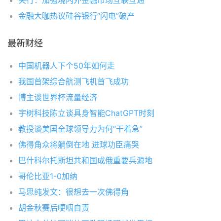
央行：加强境内外金融市场互联互通
金融大咖热议硅谷银行“闪电”破产
最新财经
中国机器人下个50年如何走
我国首架综合航测飞机首飞成功
博主谈世界杯流量经济
宇树科技陈立谈具身智能ChatGPT时刻
教授谈美国全球领导力为何“干着急”
佛得角众将躺倒在地 进球功臣痛哭
巴什科尔托斯坦共和国成俄重要兵源地
哥伦比亚1-0加纳
马思纯发文：很想去一次佛得角
胡金秋赛后哽咽自责