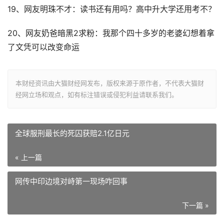
19、网友明珠不才：读书还有用吗？高中升大学还用考不？
20、网友奶爸暗黑2求粉：我那个四十多岁的老婆幻想着拿
了文凭可以改变命运
本财经资讯由大猫财经网发布，版权来源于原作者，不代表大猫财
经网立场和观点，如有标注错误或侵犯利益请联系我们。
全球服刑最长的死囚获赔2.1亿日元
« 上一篇
网传中印边境对峙第一现场咋回事
下一篇 »