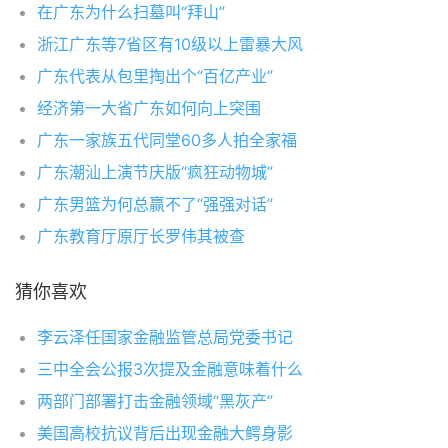
在广东为什么扫墓叫“拜山”
浙江广东等7省区有10级以上雷暴大风
广东代表从包里掏出个“百亿产业”
经济第一大省广东如何向上突围
广东一家族五代同堂60多人拍全家福
广东潮汕上演节庆版“疯狂动物城”
广东男篮为何总赢不了“强强对话”
广东教育厅原厅长罗伟其被查
猜你喜欢
李云泽任国家金融监管总局党委书记
三中全会公报3次提及金融意味着什么
两部门部署打击金融领域“黑灰产”
美国高校抗议背后出现金融大鳄身影