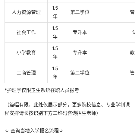
1.5
人力资源管理
第二学位
管
年
1.5
社会工作
专升本
年
1.5
小学教育
专升本
教
年
1.5
工商管理
第二学位
管
年
*护理学仅限卫生系统在职人员报考
（篇幅有限，此处仅展示部分，更多院校信息、专业学制课
程安排请长按识别下方二维码咨询招生老师）
↓ 查询当地入学报名流程↓