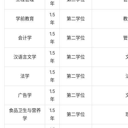
年
1.5
学前教育
第二学位
教
年
1.5
会计学
第二学位
管
年
1.5
汉语言文学
第二学位
年
1.5
法学
第二学位
年
1.5
广告学
第二学位
年
食品卫生与营养
1.5
第二学位
学
年