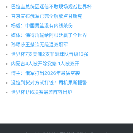
巴拉圭总统因迷信不敢现场观战世界杯
普京宣布俄军已完全解放卢甘斯克
杨毅：中国男篮没有内线杀伤
媒体：佛得角输给阿根廷赢了全世界
孙颖莎王楚钦无缘混双冠军
世界杯7支美洲2支非洲球队晋级16强
内蒙古4人被开除党籍 1人被双开
博主：俄军打出2026年最猛空袭
没拉到货对方就打钱？司机果断报警
世界杯1/16决赛最差阵容出炉