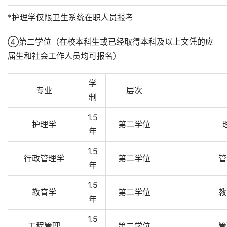
*护理学仅限卫生系统在职人员报考
④第二学位（在校本科生或已经取得本科及以上文凭的应
届生和社会工作人员均可报名）
学
专业
层次
制
1.5
护理学
第二学位
年
1.5
行政管理学
第二学位
管
年
1.5
教育学
第二学位
教
年
1.5
工程管理
第二学位
管