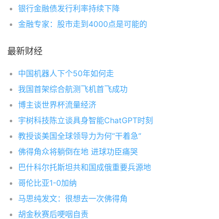
银行金融债发行利率持续下降
金融专家：股市走到4000点是可能的
最新财经
中国机器人下个50年如何走
我国首架综合航测飞机首飞成功
博主谈世界杯流量经济
宇树科技陈立谈具身智能ChatGPT时刻
教授谈美国全球领导力为何“干着急”
佛得角众将躺倒在地 进球功臣痛哭
巴什科尔托斯坦共和国成俄重要兵源地
哥伦比亚1-0加纳
马思纯发文：很想去一次佛得角
胡金秋赛后哽咽自责