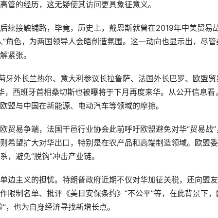
高管的经历，这无疑使其访问更具象征意义。
后续接触铺路，毕竟，历史上，戴恩斯就曾在2019年中美贸易
人”角色，为两国领导人会晤创造氛围。这一动向也显示出，尽管
解紧张。
葡萄牙外长兰热尔、意大利参议长拉鲁萨、法国外长巴罗、欧盟贸
华，西班牙首相桑切斯也被曝将于下月再度来华。从公开信息看
欧盟与中国在新能源、电动汽车等领域的摩擦。
欧贸易争端，法国干邑行业协会此前呼吁欧盟避免对华“贸易战”
则希望扩大对华出口，特别是在农产品和高端制造领域。欧盟委
系，避免“脱钩”冲击产业链。
单边主义的担忧。特朗普政府近期不仅对华加征关税，还向盟友
作限制名单、批评《美日安保条约》“不公平”等，在此背景下，
险”，也为自身经济寻找新增长点。