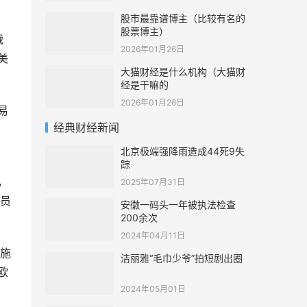
股市最靠谱博主（比较有名的
股票博主）
战
2026年01月26日
美
大猫财经是什么机构（大猫财
经是干嘛的
2026年01月26日
易
经典财经新闻
，
北京极端强降雨造成44死9失
踪
，
2025年07月31日
员
安徽一码头一年被执法检查
200余次
2024年04月11日
施
洁丽雅“毛巾少爷”拍短剧出圈
欧
2024年05月01日