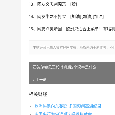
13、网友义忞创阅慧：[赞]
14、网友牛龙不打架：[加油][加油][加油]
15、网友卢灵帝国：欧洲只适合上菜单！有啥
本财经资讯由大猫财经网发布，版权来源于原作者，不
石破茂会见王毅时背后2个汉字是什么
« 上一篇
相关财经
欧洲热浪向东蔓延 多国频创高温纪录
多国央行为何近期选择抛售黄金