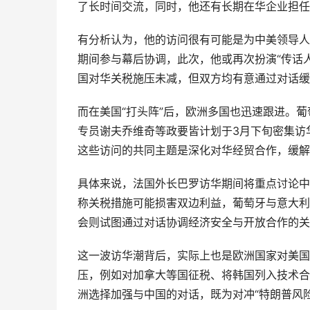
了长时间交流，同时，他还有长期在华企业担任
有分析认为，他的访问很有可能是为中美领导人
期间参与幕后协调，此次，他或再次扮演“传话
国对华关税施压未减，但双方均有意通过对话缓
而在美国“打头阵”后，欧洲多国也迅速跟进。
专员谢夫乔维奇等政要皆计划于3月下旬密集访
这些访问的共同主题是深化对华经贸合作，缓解
具体来说，法国外长巴罗访华期间将重点讨论中
称关税措施可能损害双边利益，葡萄牙与意大利
会则试图通过对话协调经济安全与开放合作的关
这一波访华潮背后，实际上也是欧洲国家对美国
压，例如对加拿大等国征税、将韩国列入技术合
洲选择加强与中国的对话，既为对冲“特朗普风