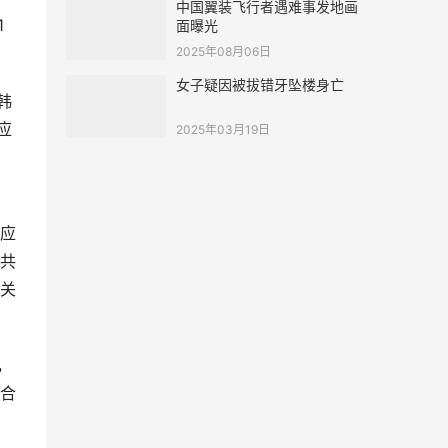
中国翼装飞行者遇难事发地画
1
面曝光
2025年08月06日
女子疑因被拔错牙坠楼身亡
韩
应
2025年03月19日
破
应
共
关
，
合