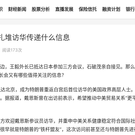
识
财经新闻
股票分析
直播发展
保险信托
融资计划
银行
扎堆访华传递什么信息
•
阅读
173
次
边，王毅外长已抵达日本参加三方会议，石破茂亲自接见。那么
外长会又有哪些值得关注的信息？
斯抵达北京，成为特朗普重返白宫后首位访华的美国政界高层人士
。据报道，戴恩斯曾在出访前表示，希望推动中美贸易关系“更
中方欢迎戴恩斯参议员访华，并重申中美关系健康稳定符合国际
很早就是特朗普的“铁杆盟友”，这次访问前甚至还与特朗普先进