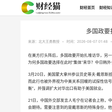
财经首页
财经知
多国政要
来源：北大王勇教授
•
时间：2026-08-07 01:48
在美方打头阵后，多国政要开始扎堆访华，另一
为何多国政要选择在此时“集体”来华？中日韩
3月20日，美国蒙大拿州参议员史蒂夫·戴恩
而此行也被外界视为中美关系回暖的试探性信号
衡”，并强调扩大对华出口有助于美国就业。
21日，中国外交部发言人毛宁在记者会上称，
会期待。需要注意到的是戴恩斯的特殊身份，他