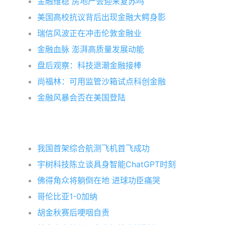
金融维稳 房地产会迎来复苏吗
美国高校抗议背后出现金融大鳄身影
瑞信风波正在冲击伦敦金融业
金融血脉 澎湃高质量发展动能
盘后观察：科技退潮金融接棒
尚福林：可用监管沙箱试点科创金融
金融风暴会否在美国登陆
我国首架综合航测飞机首飞成功
宇树科技陈立谈具身智能ChatGPT时刻
佛得角众将躺倒在地 进球功臣痛哭
哥伦比亚1-0加纳
胡金秋赛后哽咽自责