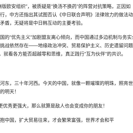
版欧安组织”，被质疑是“换汤不换药”的阵营对抗策略，正因如
行，中方还指出其试图否认《中日联合声明》法律效力的做法动
矛盾，无疑将是中日韩互动的主要考验。
国的“优先主义”加剧盟友离心倾向，而中国通过多边机制与务实
挑战依然存在——地缘政治冲突、贸易保护主义、历史遗留问题
，就看各方能否超越零和思维，真正践行“互为伙伴”的共识。
三十年河东，三十年河西。今天的中国，就像一颗璀璨的明珠，照亮
的明天！
更优秀更强大，那么就算是敌人也会变成你的朋友！
，拥抱中国，扩大贸易往来，才会繁荣富强，世界才会和平