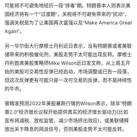
可能将不可避免地经历一段“排毒”期。特朗普本人则表示美
国经济将有一个“过渡期”，关税将不可避免带来的“扰动”，
强调关税是为了让美国再次富强以及“Make America Great
Again”。
另一华尔街大行摩根士丹利近日表示，没有特朗普或者美联
储带来的积极催化剂，美股走势不太可能出现反转。摩根士
丹利首席美股策略师Mike Wilson近日发文称，从上周五开
始的美股可交易性反弹已经启动，市场调整或已告一段落，
但这次反弹更有可能只是一次可交易的反弹，而不是持续性
的牛市。
曾精准预测2022年美股暴跌行情的Wilson表示，除非“特朗
普2.0”经济增长议程开始提供真实的经济增长驱动力(比如
宣布将减税、放松监管、减少市场挤出效应)，或美联储释
放出关于降息的鸽派信号，否则美股走势不太可能反转。