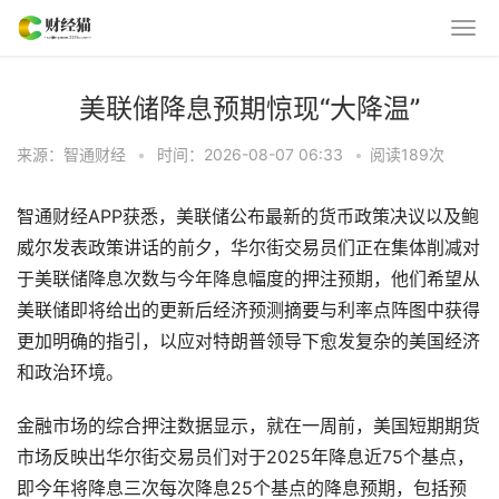
美联储降息预期惊现“大降温”
来源：智通财经
•
时间：2026-08-07 06:33
•
阅读
189
次
智通财经APP获悉，美联储公布最新的货币政策决议以及鲍
威尔发表政策讲话的前夕，华尔街交易员们正在集体削减对
于美联储降息次数与今年降息幅度的押注预期，他们希望从
美联储即将给出的更新后经济预测摘要与利率点阵图中获得
更加明确的指引，以应对特朗普领导下愈发复杂的美国经济
和政治环境。
金融市场的综合押注数据显示，就在一周前，美国短期期货
市场反映出华尔街交易员们对于2025年降息近75个基点，
即今年将降息三次每次降息25个基点的降息预期，包括预