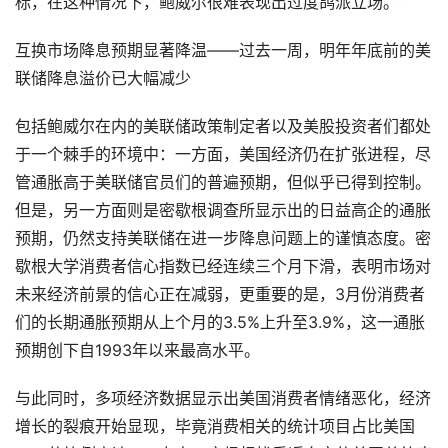
标，在这种情况下，鲍威尔很难表现出过度鸽派立场。”
互换市场降息预期显著降温——过去一周，明年年底前的美
联储降息溢价已大幅减少
包括鲍威尔在内的美联储政策制定者以及美股投资者们都处
于一个棘手的环境中：一方面，美国经济仍在扩张进程，尽
管通胀高于美联储官员们的普遍预期，但似乎已得到控制。
但是，另一方面则是密歇根调查所显示出的日益高企的通胀
预期，仍然支持美联储在进一步降息问题上的谨慎态度。密
歇根大学消费者信心指数已经连续三个月下滑，表明市场对
未来经济前景的信心正在减弱，更重要的是，3月份消费者
们的长期通胀预期从上个月的3.5%上升至3.9%，这一通胀
预期创下自1993年以来最高水平。
与此同时，多项经济数据显示出美国消费者情绪恶化，经济
增长的裂痕开始显现，毕竟消费相关的统计项目占比美国