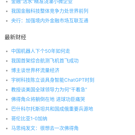
金融“活水”精准浇灌小微企业
我国金融科技整体竞争力处世界前列
央行：加强境内外金融市场互联互通
最新财经
中国机器人下个50年如何走
我国首架综合航测飞机首飞成功
博主谈世界杯流量经济
宇树科技陈立谈具身智能ChatGPT时刻
教授谈美国全球领导力为何“干着急”
佛得角众将躺倒在地 进球功臣痛哭
巴什科尔托斯坦共和国成俄重要兵源地
哥伦比亚1-0加纳
马思纯发文：很想去一次佛得角