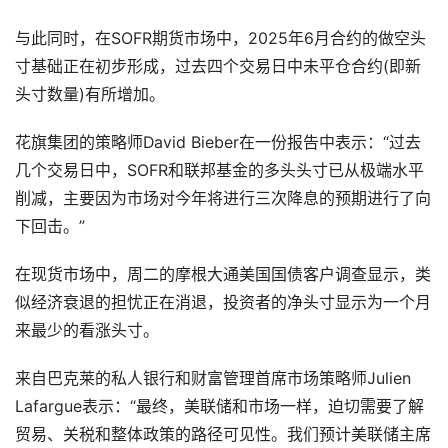
与此同时，在SOFR期货市场中，2025年6月合约的做空头
寸基础正在初步形成，过去四个交易日中未平仓合约(即新
头寸数量)有所增加。
花旗集团的策略师David Bieber在一份报告中表示：“过去
几个交易日中，SOFR和联邦基金的多头头寸已从极端水平
削减，主要因为市场对今年将进行三次降息的预期进行了向
下回击。”
在现货市场中，周二的摩根大通美国国债客户调查显示，类
似经济衰退的担忧正在消退，投资者的净头寸显示为一个月
来最少的看涨头寸。
来自巴克莱的私人银行和财富管理首席市场策略师Julien
Lafargue表示：“最终，美联储和市场一样，迫切需要了解
贸易、关税和整体政策的路径可见性。我们预计美联储主席