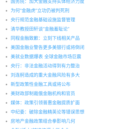
国务院：加大金融支持实体经济力度
为何“金融虎”立功仍被判死刑
央行规范金融基础设施监督管理
清华教授田轩谈“金融羞耻论”
同程金融致歉：立刻下线相关产品
美国金融业警告更多美银行或将倒闭
美就业数据爆表 全球金融市场巨震
央行：非法金融活动得到有力整治
刘连舸造成的重大金融风险有多大
新型政策性金融工具或将公布
美财政部制裁俄金融机构和官员
媒体：政策引领普惠金融提质扩面
中纪委：破除金融精英论等错误思想
房地产金融政策组合拳影响几何