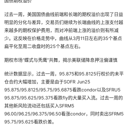
国债期权溢价
过去一周，美国国债曲线前端和长端的期权溢价出现了日益
明显的分化与差异，交易员们继续为长端曲线的上涨支付越
来越多的期权保护费用，而对冲前端上涨的溢价则有所减
少。这反映在价格走势中，曲线从3月11日左右的35个基点
扁平化至周二收盘时的25个基点左右。
期权市场“蝶式与秃鹰”共舞，揭示美联储降息押注偏谨慎
统计数据显示，过去一周，95.875和95.8125行权价的未平
仓合约大幅增加，主要是由于SOFR Jun25
95.875/95.8125/95.75/95.6875看跌condor以及SFRU5
95.875/95.625/95.375看跌fly的大量买入流。过去一周的
其他新风险流动还包括买入SFRM5
96.00/96.25/96.375/96.50看涨condor，同时卖出SFRM5
95.75/95.625看跌价差。