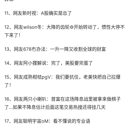
11、网友新时视：A股确实是怂了
12、网友wilson冬：大降的齿轮⚙️开始转动了，惯性大停不
下来了！
13、网友678冇办法：一升一降又收割全球的财富
14、网友阿小狸解说：完了，美股要完蛋了
15、网友成熟柑桔pgV：我们要抗住，老美快把自己拉爆
了！
16、网友两只小喇叭：首富在这场降息战里被拿来做棋子
了…如果不降息估计后面这笔交易热搜还得挂几天
17、网友聪明宇宙oM：看不懂说的专业语