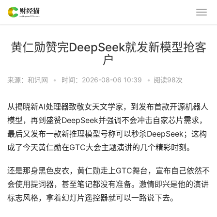
黄仁勋赞完DeepSeek就发新模型抢客
户
来源：和讯网
•
时间：2026-08-06 10:39
•
阅读
98
次
从揭晓新AI处理器致敬女天文学家，到发布首款开源机器人
模型，再到盛赞DeepSeek并强调不会冲击自家芯片需求，
最后又发布一款新推理模型号称可以秒杀DeepSeek；这构
成了今天黄仁勋在GTC大会主题演讲的几个精彩时刻。
还是那身黑色皮衣，黄仁勋走上GTC舞台，宣布自己依然不
会使用提词器，甚至笔记都没有准备。激情即兴是他的演讲
标志风格，拿着幻灯片遥控器就可以一路说下去。