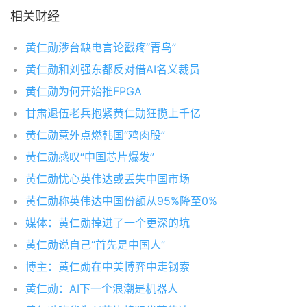
相关财经
黄仁勋涉台缺电言论戳疼“青鸟”
黄仁勋和刘强东都反对借AI名义裁员
黄仁勋为何开始推FPGA
甘肃退伍老兵抱紧黄仁勋狂揽上千亿
黄仁勋意外点燃韩国“鸡肉股”
黄仁勋感叹“中国芯片爆发”
黄仁勋忧心英伟达或丢失中国市场
黄仁勋称英伟达中国份额从95%降至0%
媒体：黄仁勋掉进了一个更深的坑
黄仁勋说自己“首先是中国人”
博主：黄仁勋在中美博弈中走钢索
黄仁勋：AI下一个浪潮是机器人