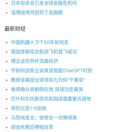
日本加息会引发全球金融危机吗
淄博烧烤风刮到了金融圈
最新财经
中国机器人下个50年如何走
我国首架综合航测飞机首飞成功
博主谈世界杯流量经济
宇树科技陈立谈具身智能ChatGPT时刻
教授谈美国全球领导力为何“干着急”
佛得角众将躺倒在地 进球功臣痛哭
巴什科尔托斯坦共和国成俄重要兵源地
哥伦比亚1-0加纳
马思纯发文：很想去一次佛得角
胡金秋赛后哽咽自责