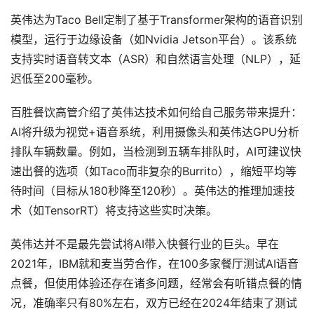
英伟达为Taco Bell定制了基于Transformer架构的语音识别
模型，运行于边缘设备（如Nvidia Jetson平台）。该系统
支持实时语音转文本（ASR）和自然语言处理（NLP），延
迟低至200毫秒。
百胜餐饮高管介绍了英伟达技术如何给自己服务带来提升：
AI将升级为视觉+语音系统，利用摄像头和英伟达GPU分析
排队车辆数量。例如，当检测到五辆车排队时，AI可建议快
速出餐的选项（如Taco而非复杂的Burrito），缩短平均等
待时间（目标从180秒降至120秒）。英伟达的推理加速技
术（如TensorRT）将支持这些实时决策。
英伟达并不是最先尝试将AI带入快餐行业的巨头。早在
2021年，IBM就和麦当劳合作，在100多家餐厅测试AI语音
点餐，但使用体验还存在诸多问题，经常会有听错点餐的情
况，准确率只有80%左右，双方已经在2024年结束了测试