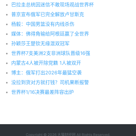
巴拉圭总统因迷信不敢现场观战世界杯
普京宣布俄军已完全解放卢甘斯克
杨毅：中国男篮没有内线杀伤
媒体：佛得角输给阿根廷赢了全世界
孙颖莎王楚钦无缘混双冠军
世界杯7支美洲2支非洲球队晋级16强
内蒙古4人被开除党籍 1人被双开
博主：俄军打出2026年最猛空袭
没拉到货对方就打钱？司机果断报警
世界杯1/16决赛最差阵容出炉
Copyright © 2026
大猫财经网
All Rights Reserved.