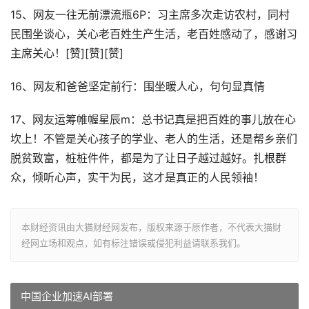
15、网友一往无前漂流瓶6P：习主席多次走访农村，同村
民围坐谈心，关心老百姓生产生活，老百姓感动了，感谢习
主席关心！[赞][赞][赞]
16、网友和爸爸坚定前行：围坐暖人心，句句显真情
17、网友运筹帷幄星辰m：总书记真是把百姓的事儿放在心
坎上！不管是关心孩子的学业、老人的生活，还是帮乡亲们
脱贫致富，桩桩件件，都是为了让日子越过越好。扎根群
众，倾听心声，实干为民，这才是真正的人民领袖！
本财经资讯由大猫财经网发布，版权来源于原作者，不代表大猫财
经网立场和观点，如有标注错误或侵犯利益请联系我们。
中国企业加速AI部署