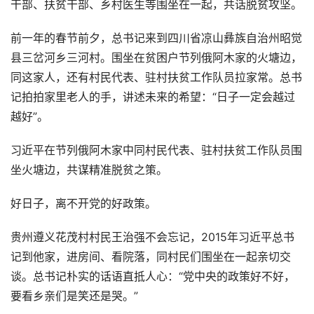
干部、扶贫干部、乡村医生等围坐在一起，共话脱贫攻坚。
前一年的春节前夕，总书记来到四川省凉山彝族自治州昭觉
县三岔河乡三河村。围坐在贫困户节列俄阿木家的火塘边，
同这家人，还有村民代表、驻村扶贫工作队员拉家常。总书
记拍拍家里老人的手，讲述未来的希望：“日子一定会越过
越好”。
习近平在节列俄阿木家中同村民代表、驻村扶贫工作队员围
坐火塘边，共谋精准脱贫之策。
好日子，离不开党的好政策。
贵州遵义花茂村村民王治强不会忘记，2015年习近平总书
记到他家，进房间、看院落，同村民们围坐在一起亲切交
谈。总书记朴实的话语直抵人心：“党中央的政策好不好，
要看乡亲们是笑还是哭。”