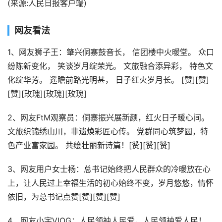
(来源:人民日报客户端)
网友看法
1、网友狮子王：肇兴侗寨鼓音长， 信团楼中火暖堂。 众口
纷陈新变化， 笑谈岁月绽荣光。 文旅融合添异彩， 特色文
化绽华芳。 遥瞻前路光明甚， 日子红火岁月长。 [赞][赞]
[赞][玫瑰][玫瑰][玫瑰]
2、网友FtM观察员：侗寨振兴展新颜，红火日子暖心间。
文旅织锦绣山川，非遗焕彩匠心传。 党群同心筑梦圆，特
色产业富家园。 共绘壮丽新诗篇！[赞][赞][赞]
3、网友用户女士杨：总书记始终把人民群众的冷暖放在心
上，让人民过上幸福生活的初心始终不变，岁月悠悠，情怀
依旧，为总书记点赞[赞][赞][赞]
4、网友小宇VIOG：人民领袖人民爱，人民领袖爱人民！