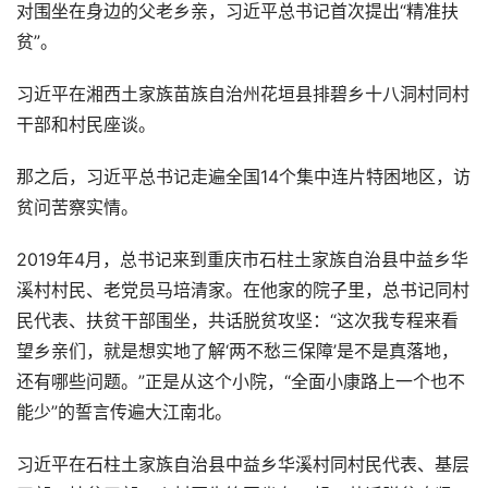
对围坐在身边的父老乡亲，习近平总书记首次提出“精准扶
贫”。
习近平在湘西土家族苗族自治州花垣县排碧乡十八洞村同村
干部和村民座谈。
那之后，习近平总书记走遍全国14个集中连片特困地区，访
贫问苦察实情。
2019年4月，总书记来到重庆市石柱土家族自治县中益乡华
溪村村民、老党员马培清家。在他家的院子里，总书记同村
民代表、扶贫干部围坐，共话脱贫攻坚：“这次我专程来看
望乡亲们，就是想实地了解‘两不愁三保障’是不是真落地，
还有哪些问题。”正是从这个小院，“全面小康路上一个也不
能少”的誓言传遍大江南北。
习近平在石柱土家族自治县中益乡华溪村同村民代表、基层