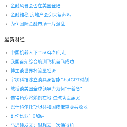
金融风暴会否在美国登陆
金融维稳 房地产会迎来复苏吗
为何国际金融市场一片混乱
最新财经
中国机器人下个50年如何走
我国首架综合航测飞机首飞成功
博主谈世界杯流量经济
宇树科技陈立谈具身智能ChatGPT时刻
教授谈美国全球领导力为何“干着急”
佛得角众将躺倒在地 进球功臣痛哭
巴什科尔托斯坦共和国成俄重要兵源地
哥伦比亚1-0加纳
马思纯发文：很想去一次佛得角