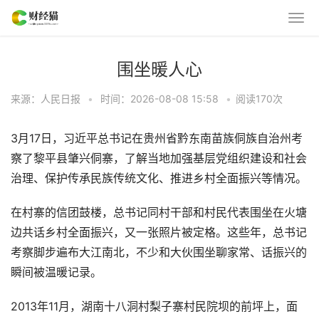
围坐暖人心
来源：人民日报
•
时间：2026-08-08 15:58
•
阅读
170
次
3月17日，习近平总书记在贵州省黔东南苗族侗族自治州考
察了黎平县肇兴侗寨，了解当地加强基层党组织建设和社会
治理、保护传承民族传统文化、推进乡村全面振兴等情况。
在村寨的信团鼓楼，总书记同村干部和村民代表围坐在火塘
边共话乡村全面振兴，又一张照片被定格。这些年，总书记
考察脚步遍布大江南北，不少和大伙围坐聊家常、话振兴的
瞬间被温暖记录。
2013年11月，湖南十八洞村梨子寨村民院坝的前坪上，面