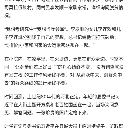
司莫拉佤族村，同村民李发顺一家聊家常，详细询问脱贫情
况。
“我想考研究生”“我想当兵参军”。李发顺的女儿李连欢和儿
子李连斌分别谈了自己的梦想，总书记给他们打气鼓劲：
“你们的小家和国家的命运紧密联系在一起。”
在小院内，在凉亭里，在火塘边，更是在群众身边。时空不
同，“让乡亲们过上好日子”的丹心始终不变，“没有调查就没
有发言权”的工作作风始终不变，对“从群众中来、到群众中
去”的群众路线的践行始终不变。
时间回溯，上世纪80年代的河北正定，年轻的县委书记习
近平在大街上摆开方桌和老百姓围坐在一起，当场询问意
见、解答问题。一张珍贵的照片定格下来。
时任正定县委书记习近平在县城大街上临时摆桌子，听取群