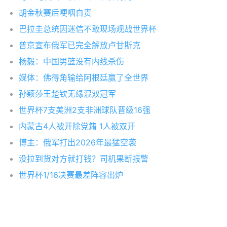
胡金秋赛后哽咽自责
巴拉圭总统因迷信不敢现场观战世界杯
普京宣布俄军已完全解放卢甘斯克
杨毅：中国男篮没有内线杀伤
媒体：佛得角输给阿根廷赢了全世界
孙颖莎王楚钦无缘混双冠军
世界杯7支美洲2支非洲球队晋级16强
内蒙古4人被开除党籍 1人被双开
博主：俄军打出2026年最猛空袭
没拉到货对方就打钱？司机果断报警
世界杯1/16决赛最差阵容出炉