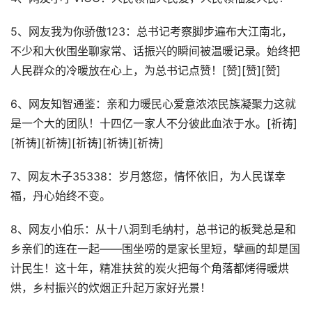
5、网友我为你骄傲123：总书记考察脚步遍布大江南北，
不少和大伙围坐聊家常、话振兴的瞬间被温暖记录。始终把
人民群众的冷暖放在心上，为总书记点赞！[赞][赞][赞]
6、网友知智通鉴：亲和力暖民心爱意浓浓民族凝聚力这就
是一个大的团队！十四亿一家人不分彼此血浓于水。[祈祷]
[祈祷][祈祷][祈祷][祈祷][祈祷]
7、网友木子35338：岁月悠您，情怀依旧，为人民谋幸
福，丹心始终不变。
8、网友小伯乐：从十八洞到毛纳村，总书记的板凳总是和
乡亲们的连在一起——围坐唠的是家长里短，擘画的却是国
计民生！这十年，精准扶贫的炭火把每个角落都烤得暖烘
烘，乡村振兴的炊烟正升起万家好光景！