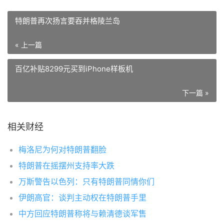
特朗普再次扬言要吞并格陵兰岛
« 上一篇
百亿补贴8299元买到iPhone样板机
下一篇 »
相关财经
梅洛尼为何对特朗普翻脸
特朗普在摇摆州支持率大跌
万斯警告以色列：只有特朗普同情你们
伊朗高官：谈判主动权在特朗普手里
中方回应特朗普称将与赖清德谈军售