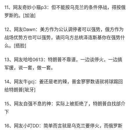
11、网友奇妙小猫p3：但不能按乌克兰的条件停战，得按俄
罗斯的。[加油]
12、网友Dawn：美方作为公认调停者可以强势，俄方作为
战场优势方也可以强势，请问乌方总统泽连斯基你在强势什
么。[捂脸]
13、网友哈哈0613：特朗普不靠谱，一边谈停火，一边搞
军援，说一套，做一套。
14、网友牛gcj：姜还是老的辣，普金寥寥数语就将球踢回
给特朗普[呲牙]
15、网友自强不息的神：实际上被拒绝了，特朗普自找邰介
下
16、网友小叮DD：简单而言就是乌克兰要停火，而俄罗斯