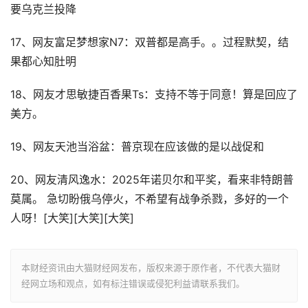
要乌克兰投降
17、网友富足梦想家N7：双普都是高手。。过程默契，结
果都心知肚明
18、网友才思敏捷百香果Ts：支持不等于同意！算是回应了
美方。
19、网友天池当浴盆：普京现在应该做的是以战促和
20、网友清风逸水：2025年诺贝尔和平奖，看来非特朗普
莫属。 急切盼俄乌停火，不希望有战争杀戮，多好的一个
人呀！[大笑][大笑][大笑]
本财经资讯由大猫财经网发布，版权来源于原作者，不代表大猫财
经网立场和观点，如有标注错误或侵犯利益请联系我们。