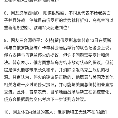
公布你加入苏联克科勃的资料。
8、网友悠闲西柚D：阳谋很难破，不同意代表不给老美面
子并且好战！停战目前俄罗斯的优势就打折扣，乌克兰可以
重新组织防御、欧洲军火配送到位！
9、网友三合源范平：支持[赞]俄罗斯总统普京13日在莫斯
科与白俄罗斯总统卢卡申科会晤后举行的联合记者会上说，
俄方支持与乌克兰停火的提议，但许多问题需要商讨和解
决。普京表示，俄方同意与乌方结束敌对状态的提议，但前
提是停火能够带来长久和平，并消除引发乌克兰危机的根
源。普京认为，停火的建议是正确的，他愿意与美国及其他
相关方进一步讨论停火提议，并可能与美国总统特朗普直接
交流。此外，普京表示，目前地面战场局势正在迅速变化，
俄方会根据局势变化考虑下一步谈判方建议。
10、网友体Z内混过的高人：俄罗斯特工无处不在[捂脸]