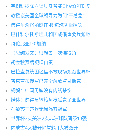
宇树科技陈立谈具身智能ChatGPT时刻
教授谈美国全球领导力为何“干着急”
佛得角众将躺倒在地 进球功臣痛哭
巴什科尔托斯坦共和国成俄重要兵源地
哥伦比亚1-0加纳
马思纯发文：很想去一次佛得角
胡金秋赛后哽咽自责
巴拉圭总统因迷信不敢现场观战世界杯
普京宣布俄军已完全解放卢甘斯克
杨毅：中国男篮没有内线杀伤
媒体：佛得角输给阿根廷赢了全世界
孙颖莎王楚钦无缘混双冠军
世界杯7支美洲2支非洲球队晋级16强
内蒙古4人被开除党籍 1人被双开