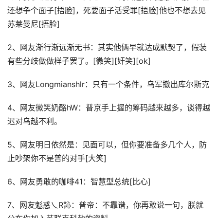
还想争个面子[捂脸]，死要面子活受罪[捂脸]他也不想去见
苏莱曼尼[捂脸]
2、网友渐行渐远渐无书：其实他俩早就达成默契了，假装
有些分歧做做样子罢了。[微笑][奸笑][ok]
3、网友Longmianshlr：只有一个条件，乌军撤出库尔斯克
4、网友微笑奶酪hW：普京手上握的筹码越来越多，谈得越
迟对乌越不利。
5、网友明日依然是：见面可以，但你要准备多几个人，防
止吵架你不是普的对手[大笑]
6、网友勇敢的咖啡41：智慧型总统[比心]
7、网友鬽惑乀R訫：普帝：不靠谱，你再敢说一句，朕就