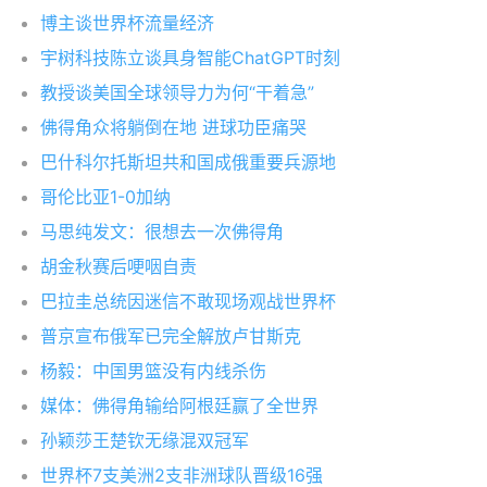
博主谈世界杯流量经济
宇树科技陈立谈具身智能ChatGPT时刻
教授谈美国全球领导力为何“干着急”
佛得角众将躺倒在地 进球功臣痛哭
巴什科尔托斯坦共和国成俄重要兵源地
哥伦比亚1-0加纳
马思纯发文：很想去一次佛得角
胡金秋赛后哽咽自责
巴拉圭总统因迷信不敢现场观战世界杯
普京宣布俄军已完全解放卢甘斯克
杨毅：中国男篮没有内线杀伤
媒体：佛得角输给阿根廷赢了全世界
孙颖莎王楚钦无缘混双冠军
世界杯7支美洲2支非洲球队晋级16强