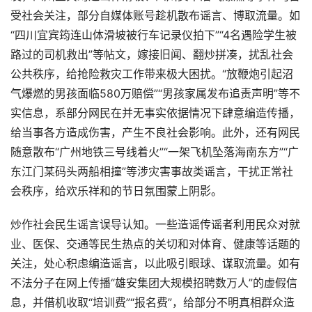
受社会关注，部分自媒体账号趁机散布谣言、博取流量。如
“四川宜宾筠连山体滑坡被行车记录仪拍下”“4名遇险学生被
路过的司机救出”等帖文，嫁接旧闻、翻炒拼凑，扰乱社会
公共秩序，给抢险救灾工作带来极大困扰。“放鞭炮引起沼
气爆燃的男孩面临580万赔偿”“男孩家属发布追责声明”等不
实信息，系部分网民在并无事实依据情况下肆意编造传播，
给当事各方造成伤害，产生不良社会影响。此外，还有网民
随意散布“广州地铁三号线着火”“一架飞机坠落海南东方”“广
东江门某码头两船相撞”等涉灾害事故类谣言，干扰正常社
会秩序，给欢乐祥和的节日氛围蒙上阴影。
炒作社会民生谣言误导认知。一些造谣传谣者利用民众对就
业、医保、交通等民生热点的关切和对体育、健康等话题的
关注，处心积虑编造谣言，以此吸引眼球、谋取流量。如有
不法分子在网上传播“雄安集团大规模招聘数万人”的虚假信
息，并借机收取“培训费”“报名费”，给部分不明真相群众造