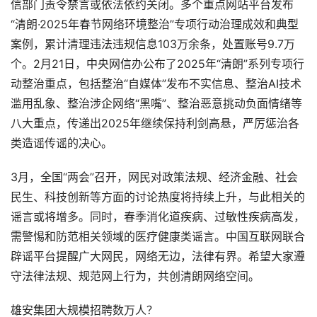
信部门责令禁言或依法依约关闭。多个重点网站平台发布
“清朗·2025年春节网络环境整治”专项行动治理成效和典型
案例，累计清理违法违规信息103万余条，处置账号9.7万
个。2月21日，中央网信办公布了2025年“清朗”系列专项行
动整治重点，包括整治“自媒体”发布不实信息、整治AI技术
滥用乱象、整治涉企网络“黑嘴”、整治恶意挑动负面情绪等
八大重点，传递出2025年继续保持利剑高悬，严厉惩治各
类造谣传谣的决心。
3月，全国“两会”召开，网民对政策法规、经济金融、社会
民生、科技创新等方面的讨论热度将持续上升，与此相关的
谣言或将增多。同时，春季消化道疾病、过敏性疾病高发，
需警惕和防范相关领域的医疗健康类谣言。中国互联网联合
辟谣平台提醒广大网民，网络无边，法律有界。希望大家遵
守法律法规、规范网上行为，共创清朗网络空间。
雄安集团大规模招聘数万人？