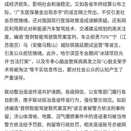
成经济损失，影响社会和谐稳定。又如各省年终结算公布之
际，“广东医保基金出现赤字”的谣言随之传出，不仅引发社
会恐慌情绪，还对我国现行医保政策造成误解质疑。还有网
民利用舆论对新能源汽车智驾技术、交通建设规划的高关注
度，编造“首例智能驾驶致死案宣判，车企担责70%”“宁（江
苏南京）马（安徽马鞍山）城际铁路延期试运营”等谣言，
引发公众担忧情绪。此外，哈尔滨亚冬会期间“冰球项目允
许‘合法打架’”，以及冬季心脑血管疾病高发之际“心脏支架手
术将被淘汰”等不实信息传出，都对社会公众的认知产生了
严重误导。
联动整治造谣传谣共护清朗。各级网信、公安等部门履行各
自职责，携手联动惩治造谣传谣行为，强化警示效应。如前
述编造“首例智能驾驶致死案宣判”谣言者被警方依法刑事拘
留；涉山体滑坡、地震、沼气爆燃事件中的造谣者均被当地
警方依法给予罚款、拘留等行政处罚，相关造谣账号亦被网