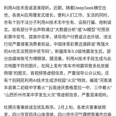
利用AI技术造谣混淆视听。近期，随着DeepSeek横空出
世，各类AI应用爆发式增长，便利人们工作、生活的同时，
亦有个别不法分子利用AI技术无中生有、设局行骗、炮制谣
言。如有部分平台声称通过“大数据分析”或“AI模型”可预测
彩票中奖号、提高中奖率，诱导用户付费或点击外链，违法
行径严重侵害消费者权益，中国体育彩票迅速辟谣“再强大
的AI也无法预测中奖号码”。新疆库车5.0级地震发生后，部
分自媒体账号为博眼球、蹭流量，利用AI技术手段生成与此
次地震不符的图片，在网上发布“库车市地震导致多处房屋
倒塌”的图文、音视频等虚假信息，严重误导公众认知。还
有个别网民利用AI技术生成涉校园“火灾”特效，编造“河南清
丰县第二初级中学着火”“云南迪庆香格里拉一中、三中着火”
“山西忻州市某中学发生火灾”等虚假信息，严重混淆视听。
杜撰灾害事故谣言扰乱秩序。2月上旬，各类灾害事故频
发，四川宜宾筠连山体滑坡、四川资中沼气爆燃等事件均备