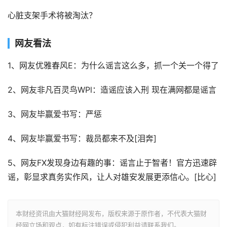
心脏支架手术将被淘汰？
网友看法
1、网友优雅春风E：为什么谣言这么多，抓一个关一个得了
2、网友非凡百灵鸟WPl：造谣应该入刑 现在满网都是谣言
3、网友毕赢爱书写：严惩
4、网友毕赢爱书写：裁员都来不及[泪奔]
5、网友FX发现身边有趣的事：谣言止于智者！官方迅速辟
谣，彰显求真务实作风，让人对雄安发展更添信心。[比心]
本财经资讯由大猫财经网发布，版权来源于原作者，不代表大猫财
经网立场和观点，如有标注错误或侵犯利益请联系我们。