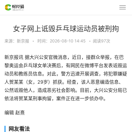
女子网上诋毁乒乓球运动员被刑拘
来源：新京报
•
时间：2026-08-10 14:45
•
阅读
97
次
新京报讯 据大兴公安官微消息，近日，接群众举报，在巴
黎奥运会乒乓球女单决赛后，有网民在微博平台发表诋毁运
动员和教练员信息。对此，警方迅速开展调查，将犯罪嫌疑
人贺某某（女，29岁）抓获。经查，该人恶意编造信息、
公然诋毁他人，造成恶劣社会影响。目前，大兴公安分局已
依法将贺某某刑事拘留，案件正在进一步侦办中。
编辑 赵熹
网友看法