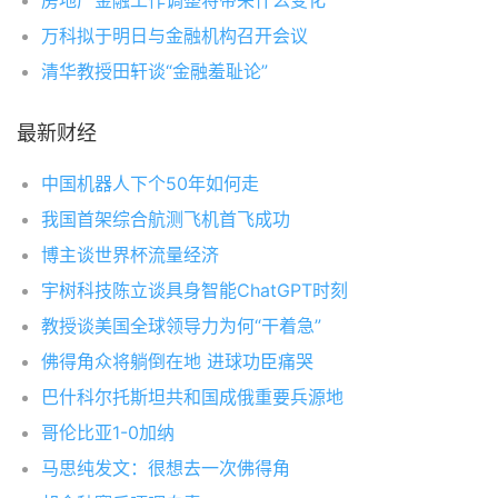
房地产金融工作调整将带来什么变化
万科拟于明日与金融机构召开会议
清华教授田轩谈“金融羞耻论”
最新财经
中国机器人下个50年如何走
我国首架综合航测飞机首飞成功
博主谈世界杯流量经济
宇树科技陈立谈具身智能ChatGPT时刻
教授谈美国全球领导力为何“干着急”
佛得角众将躺倒在地 进球功臣痛哭
巴什科尔托斯坦共和国成俄重要兵源地
哥伦比亚1-0加纳
马思纯发文：很想去一次佛得角