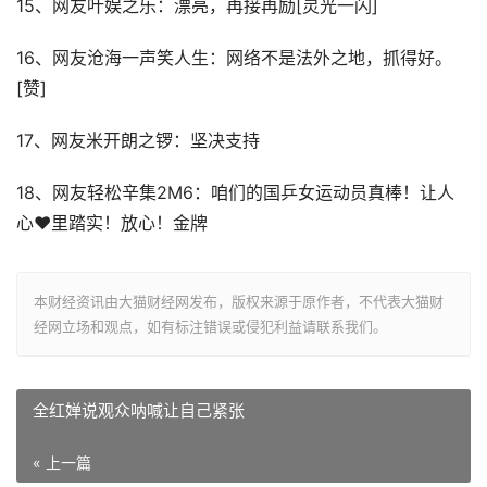
15、网友叶娱之乐：漂亮，再接再励[灵光一闪]
16、网友沧海一声笑人生：网络不是法外之地，抓得好。
[赞]
17、网友米开朗之锣：坚决支持
18、网友轻松辛集2M6：咱们的国乒女运动员真棒！让人
心❤里踏实！放心！金牌
本财经资讯由大猫财经网发布，版权来源于原作者，不代表大猫财
经网立场和观点，如有标注错误或侵犯利益请联系我们。
全红婵说观众呐喊让自己紧张
« 上一篇