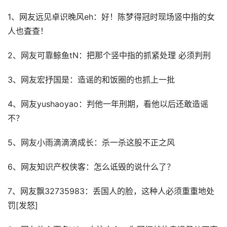
1、网友远见卓识晚风eh：好！陈梦得冠时现场竖中指的女
人也査查！
2、网友可靠鲸鱼tN：把那个竖中指的抓紧处理 必须判刑
3、网友宏抒国是：造谣的和饭圈的也抓上一批
4、网友yushaoyao：判他一年刑期，看他以后还敢造谣
不？
5、网友小雨滴滴滴成长：杀一杀这股不正之风
6、网友知识产权侠客：怎么诋毁的说什么了？
7、网友飘32735983：丢国人的脸，这种人必须重重地处
罚[发怒]