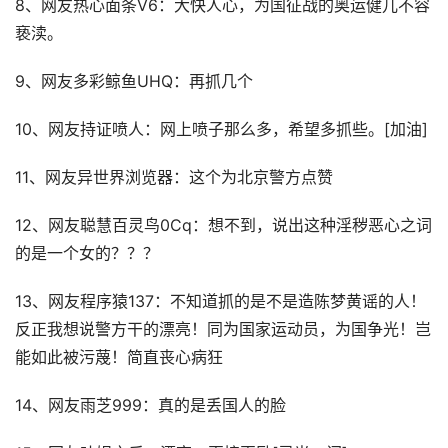
8、网友热心面条V6：大快人心，为国征战的奥运健儿不容
亵渎。
9、网友多彩鲸鱼UHQ：再抓几个
10、网友持证喷人：网上喷子那么多，希望多抓些。[加油]
11、网友异世界浏览器：这个为北京警方点赞
12、网友聪慧百灵鸟0Cq：想不到，说出这种淫秽恶心之词
的是一个女的？？？
13、网友程序猿137：不知道抓的是不是造陈梦黄谣的人！
反正我想说警方干的漂亮！同为国家运动员，为国争光！岂
能如此被污蔑！简直丧心病狂
14、网友雨芝999：真的是丢国人的脸