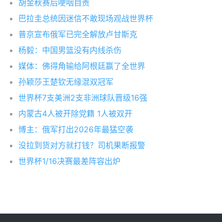
胡金秋赛后哽咽自责
巴拉圭总统因迷信不敢现场观战世界杯
普京宣布俄军已完全解放卢甘斯克
杨毅：中国男篮没有内线杀伤
媒体：佛得角输给阿根廷赢了全世界
孙颖莎王楚钦无缘混双冠军
世界杯7支美洲2支非洲球队晋级16强
内蒙古4人被开除党籍 1人被双开
博主：俄军打出2026年最猛空袭
没拉到货对方就打钱？司机果断报警
世界杯1/16决赛最差阵容出炉