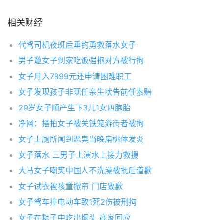
相关财经
代驾司机夜班后垂钓勇救落水女子
男子邀女子到家吃饭强抱对方被行拘
女子月入7899元还申请困难职工
女子发现孩子非现任亲生状告前任索赔
29岁女子顺产生下3儿1女四胞胎
净网：摆拍女子被关铁笼游街者被拘
女子上厕所闻到恶臭当晚扁桃体发炎
女子落水 三男子上演水上接力救援
大马女子嘲笑中国人不洗澡被批后道歉
女子试衣被孩童掀帘 门店致歉
女子驾车撞电动车致1死2伤被刑拘
女子在粽子中吃出烟头 商家回应