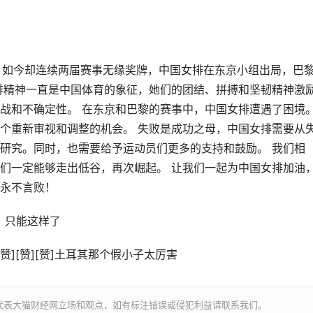
，如今却连续两届赛事无缘奖牌，中国女排在东京小组出局，巴
排精神一直是中国体育的象征，她们的团结、拼搏和坚韧精神激
战和不确定性。 在东京和巴黎的赛事中，中国女排遭遇了困境
个重新审视和调整的机会。 失败是成功之母，中国女排需要从
研究。同时，也需要给予运动员们更多的支持和鼓励。 我们相
们一定能够走出低谷，再次崛起。 让我们一起为中国女排加油
永不言败！
，只能这样了
][赞][赞]土耳其那个假小子太厉害
代表大猫财经网立场和观点，如有标注错误或侵犯利益请联系我们。