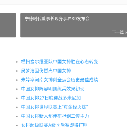
宁德时代董事长现身享界S9发布会
下一篇 
横扫塞尔维亚队中国女排胜在心态转变
吴梦洁因伤暂离中国女排
朱婷率河南女排创全运会历史最佳成绩
中国女排阵容明朗练兵效果初现
中国女排27日晚迎战多米尼加
中国女排世界联赛上“真金经火炼”
中国女排新人邹佳祺担纲二传主力
女排超级联赛A级季后赛即将打响