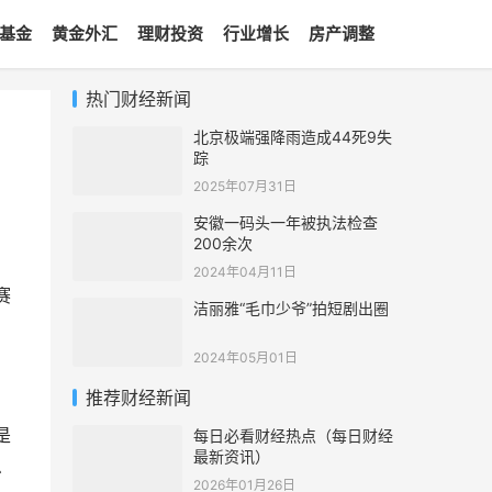
基金
黄金外汇
理财投资
行业增长
房产调整
热门财经新闻
北京极端强降雨造成44死9失
踪
2025年07月31日
安徽一码头一年被执法检查
200余次
2024年04月11日
赛
洁丽雅“毛巾少爷”拍短剧出圈
2024年05月01日
推荐财经新闻
是
每日必看财经热点（每日财经
最新资讯）
么
2026年01月26日