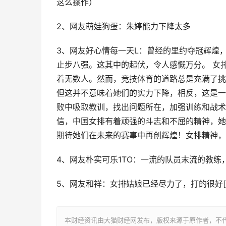
这么操作）
2、网友萌娃狗蛋：朱婷能力下降太多
3、网友好心情每一天L：曾经的里约夺冠辉煌
止步八强。这其中的起伏，令人感慨万分。 女
着无数人。然而，竞技体育的道路总是充满了挑
但这并不意味着她们的实力下降，相反，这是一
败中吸取教训，找出问题所在，加强训练和战术
信，中国女排有着顽强的斗志和不屈的精神，她
期待她们在未来的赛事中再创辉煌！女排精神，
4、网友朴实可乐1TO：一流的队员末流的教练
5、网友和祥：女排姑娘已经尽力了，打的很好[赞
本财经资讯由大猫财经网发布，版权来源于原作者，不