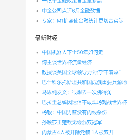
一揽子金融政策含金量多高
中金公司点评6月金融数据
专家：M1扩容使金融统计更切合实际
最新财经
中国机器人下个50年如何走
博主谈世界杯流量经济
教授谈美国全球领导力为何“干着急”
巴什科尔托斯坦共和国成俄重要兵源地
马思纯发文：很想去一次佛得角
巴拉圭总统因迷信不敢现场观战世界杯
杨毅：中国男篮没有内线杀伤
孙颖莎王楚钦无缘混双冠军
内蒙古4人被开除党籍 1人被双开