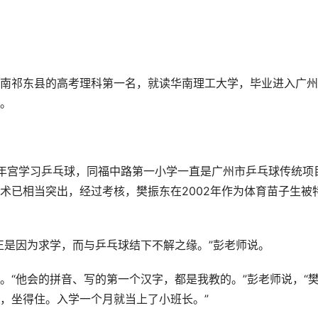
南祁东县的高考理科第一名，就读华南理工大学，毕业进入广州
。
年宫学习乒乓球，同福中路第一小学一直是广州市乒乓球传统项
术已相当突出，经过考核，樊振东在2002年作为体育苗子生被
正是因为求学，而与乒乓球结下不解之缘。”彭老师说。
。“他会的拼音、写的第一个汉字，都是我教的。”彭老师说，“
，坐得住。入学一个月就当上了小班长。”