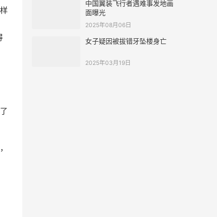
中国翼装飞行者遇难事发地画
样
面曝光
2025年08月06日
得
女子疑因被拔错牙坠楼身亡
2025年03月19日
了
，