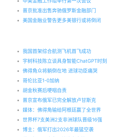
中美金融工作组举行第一次会议
普京批准出售奔驰俄罗斯金融部门
美国金融业警告更多美银行或将倒闭
我国首架综合航测飞机首飞成功
宇树科技陈立谈具身智能ChatGPT时刻
佛得角众将躺倒在地 进球功臣痛哭
哥伦比亚1-0加纳
胡金秋赛后哽咽自责
普京宣布俄军已完全解放卢甘斯克
媒体：佛得角输给阿根廷赢了全世界
世界杯7支美洲2支非洲球队晋级16强
博主：俄军打出2026年最猛空袭