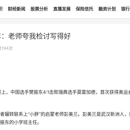
识
财经新闻
股票分析
直播发展
保险信托
融资计划
银行
年：老师夸我检讨写得好
读
194
次
上，中国选手樊振东4:1击败瑞典选手莫雷加德，首次获得奥运
者辗转联系上“小胖”的启蒙老师彭美兰。彭美兰是武汉新洲人，
振东的小学班主任。