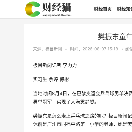
财经首页
财经知
樊振东童
来源：极目新闻
•
时间：2026-08-07 15:18
•
阅
极目新闻记者 李力力
实习生 余婷 傅彬
当地时间8月4日，在巴黎奥运会乒乓球男单决赛
男单冠军，实现了大满贯梦想。
樊振东是怎么走上乒乓球之路的呢？极目新闻记
休前是广州市同福中路第一小学的老师，她是樊