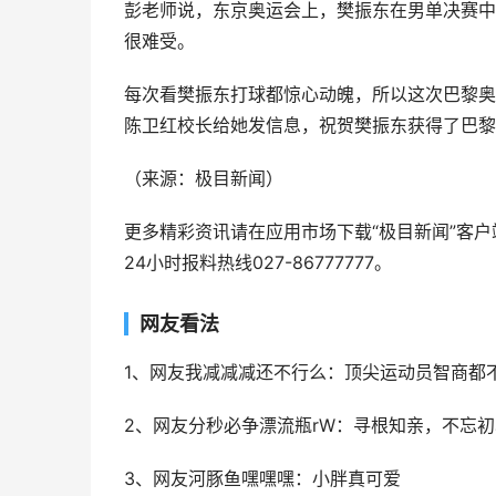
彭老师说，东京奥运会上，樊振东在男单决赛中
很难受。
每次看樊振东打球都惊心动魄，所以这次巴黎奥
陈卫红校长给她发信息，祝贺樊振东获得了巴黎
（来源：极目新闻）
更多精彩资讯请在应用市场下载“极目新闻”客
24小时报料热线027-86777777。
网友看法
1、网友我减减减还不行么：顶尖运动员智商都不
2、网友分秒必争漂流瓶rW：寻根知亲，不忘
3、网友河豚鱼嘿嘿嘿：小胖真可爱