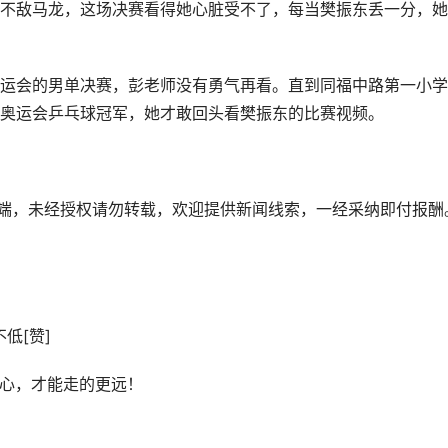
不敌马龙，这场决赛看得她心脏受不了，每当樊振东丢一分，她
运会的男单决赛，彭老师没有勇气再看。直到同福中路第一小学
奥运会乒乓球冠军，她才敢回头看樊振东的比赛视频。
户端，未经授权请勿转载，欢迎提供新闻线索，一经采纳即付报酬
低[赞]
初心，才能走的更远！