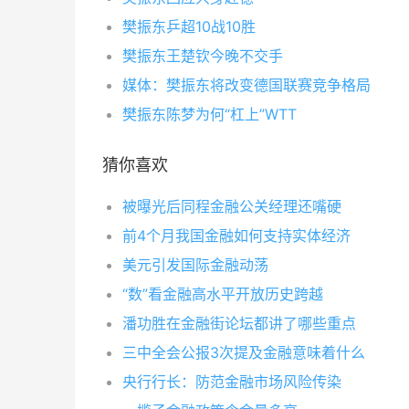
樊振东乒超10战10胜
樊振东王楚钦今晚不交手
媒体：樊振东将改变德国联赛竞争格局
樊振东陈梦为何“杠上”WTT
猜你喜欢
被曝光后同程金融公关经理还嘴硬
前4个月我国金融如何支持实体经济
美元引发国际金融动荡
“数”看金融高水平开放历史跨越
潘功胜在金融街论坛都讲了哪些重点
三中全会公报3次提及金融意味着什么
央行行长：防范金融市场风险传染