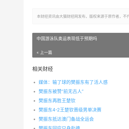
本财经资讯由大猫财经网发布，版权来源于原作者，不
中国游泳队奥运表现低于预期吗
« 上一篇
相关财经
媒体：输了球的樊振东有了活人感
樊振东被赞“前无古人”
樊振东再胜王楚钦
樊振东4-2王楚钦晋级男单决赛
樊振东抵达澳门备战全运会
樊振东回应只身赴德