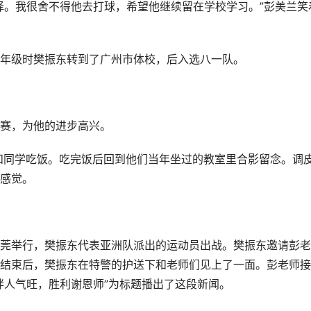
择。我很舍不得他去打球，希望他继续留在学校学习。”彭美兰笑
年级时樊振东转到了广州市体校，后入选八一队。
赛，为他的进步高兴。
师和同学吃饭。吃完饭后回到他们当年坐过的教室里合影留念。调
感觉。
在东莞举行，樊振东代表亚洲队派出的运动员出战。樊振东邀请彭
结束后，樊振东在特警的护送下和老师们见上了一面。彭老师接
胖人气旺，胜利谢恩师”为标题播出了这段新闻。