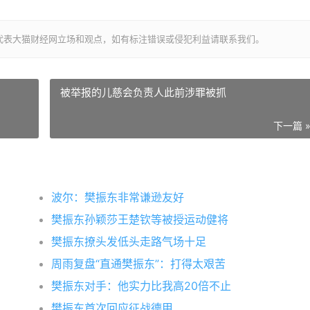
代表大猫财经网立场和观点，如有标注错误或侵犯利益请联系我们。
被举报的儿慈会负责人此前涉罪被抓
下一篇 
波尔：樊振东非常谦逊友好
樊振东孙颖莎王楚钦等被授运动健将
樊振东撩头发低头走路气场十足
周雨复盘“直通樊振东”：打得太艰苦
樊振东对手：他实力比我高20倍不止
樊振东首次回应征战德甲