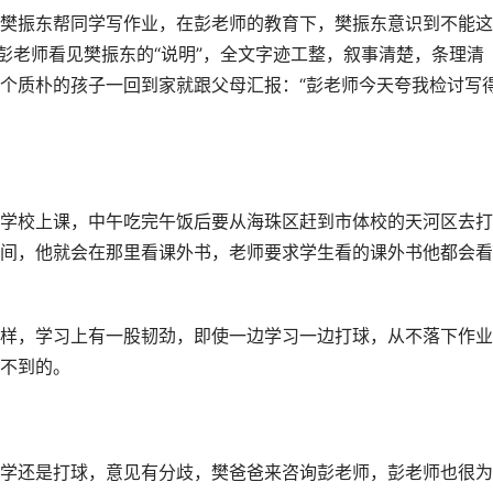
樊振东帮同学写作业，在彭老师的教育下，樊振东意识到不能这
彭老师看见樊振东的“说明”，全文字迹工整，叙事清楚，条理清
个质朴的孩子一回到家就跟父母汇报：“彭老师今天夸我检讨写
学校上课，中午吃完午饭后要从海珠区赶到市体校的天河区去打
间，他就会在那里看课外书，老师要求学生看的课外书他都会看
样，学习上有一股韧劲，即使一边学习一边打球，从不落下作业
不到的。
学还是打球，意见有分歧，樊爸爸来咨询彭老师，彭老师也很为