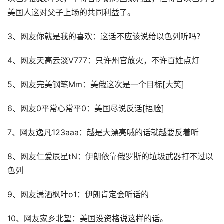
美国人这对父子上场的共同利益了。
3、网友你就是我的喜欢：这话不应该说给以色列听吗？
4、网友天高云淡V777：只许州官放火，不许百姓点灯
5、网友完美钢笔Mm：美俄这次是一个目标[大笑]
6、网友0平常心常平0：美国尽说反话[捂脸]
7、网友逸凡123aaa：越是大漂亮喊的话就越要反着听
8、网友仁爱辰星tN：伊朗依靠俄罗斯的垃圾武器打不过以
色列
9、网友潇洒枫叶o1：伊朗肯定会听话的
10、网友家乡北望：美国没资格说这样的话。