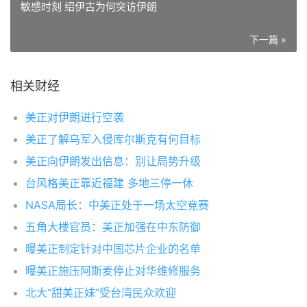
敏感时刻 绍伊古为何突访伊朗
下一篇 »
相关财经
美正对伊朗进行空袭
美正了解乌军入侵库尔斯克有何目标
美正向伊朗发出信息：别让局势升级
台风格美正靠近福建 多地三停一休
NASA局长：中美正处于一场太空竞赛
五角大楼官员：美正加强在中东防御
曝美正制定针对中国芯片企业的名单
曝美正施压阿斯麦停止对华维修服务
北大“甜美正妹”受台湾民众欢迎