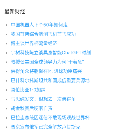
最新财经
中国机器人下个50年如何走
我国首架综合航测飞机首飞成功
博主谈世界杯流量经济
宇树科技陈立谈具身智能ChatGPT时刻
教授谈美国全球领导力为何“干着急”
佛得角众将躺倒在地 进球功臣痛哭
巴什科尔托斯坦共和国成俄重要兵源地
哥伦比亚1-0加纳
马思纯发文：很想去一次佛得角
胡金秋赛后哽咽自责
巴拉圭总统因迷信不敢现场观战世界杯
普京宣布俄军已完全解放卢甘斯克