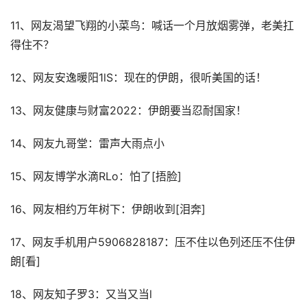
11、网友渴望飞翔的小菜鸟：喊话一个月放烟雾弹，老美扛
得住不？
12、网友安逸暖阳1lS：现在的伊朗，很听美国的话！
13、网友健康与财富2022：伊朗要当忍耐国家！
14、网友九哥堂：雷声大雨点小
15、网友博学水滴RLo：怕了[捂脸]
16、网友相约万年树下：伊朗收到[泪奔]
17、网友手机用户5906828187：压不住以色列还压不住伊
朗[看]
18、网友知子罗3：又当又当l