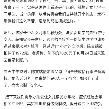
是刷短视频看到这个学校的广告，填了报名链接，8月过来
考察了一下，觉得从硬件上看还是可以的，就想让女儿学一
门手艺，当个药师，以后有机会我们支持她开个药店，就不
用像我们这么辛苦，没想到现在搞成这样。”
随后，该家长带着女儿来到教务处，与负责退学的老师进行
交涉。获知家长来意后，该老师直接将一份新生退学申请表
递过来要求对方填写。经过近1个小时的交涉后，陈文端被
扣掉了1972元。老师称，剩下的7828元于10月24日当天退
回至家长账户。
当天中午12时，陈文端便带着父母上宿舍楼收拾行李准备离
校。她告诉记者，原来她们是6人一间宿舍，如今自己走
了，宿舍只剩下3个人。
“接下来我们再想办法去让女儿读民办学校，应该还是会学
相关专业吧，其实当地也有这类职校，但开设专业比较杂。