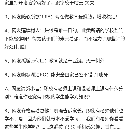
家里打开电脑学就好了，跑学校干啥去[笑哭]
3、网友随心所欲1998：现在做教育最赚钱，增收稳定！
4、网友莲塘村人：赚钱是唯一目的，此类所谓的学校监管
不能松懈呀！得为孩子们的未来着想，而不是为了那些许的
好处[打脸]
5、网友孤城万仞山：教育就是产业链，无一例外
6、网友幽默湖泊EG：能安全回家已经不错了[呲牙]
7、网友清新小言：职校有老师上课和没老师上课有什么分
别？难道你还觉得职校的学生能学到知识？
8、网友齐格运动复健：明确告诉家长，即使有老师他们也
学不了啥，因为他们就根本不爱学习……我们有老师你看看
这些学生能学吗？……这群孩子只对手机感兴趣，其它……