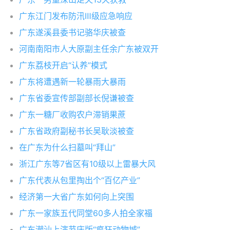
广东江门发布防汛Ⅲ级应急响应
广东遂溪县委书记骆华庆被查
河南南阳市人大原副主任余广东被双开
广东荔枝开启“认养”模式
广东将遭遇新一轮暴雨大暴雨
广东省委宣传部副部长倪谦被查
广东一糖厂收购农户滞销果蔗
广东省政府副秘书长吴耿淡被查
在广东为什么扫墓叫“拜山”
浙江广东等7省区有10级以上雷暴大风
广东代表从包里掏出个“百亿产业”
经济第一大省广东如何向上突围
广东一家族五代同堂60多人拍全家福
广东潮汕上演节庆版“疯狂动物城”