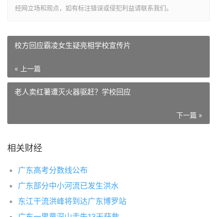
经网立场和观点，如有标注错误或侵犯利益请联系我们。
校方回应霸凌女生疑亮相学校宣传片
« 上一篇
老人卖红薯遭灭火器驱赶？学校回应
下一篇 »
相关财经
广东高考分数线公布
广东部分中小河流已发生洪水
东江干流洪峰将到达广东博罗站
广东一男童深山走失13天获救