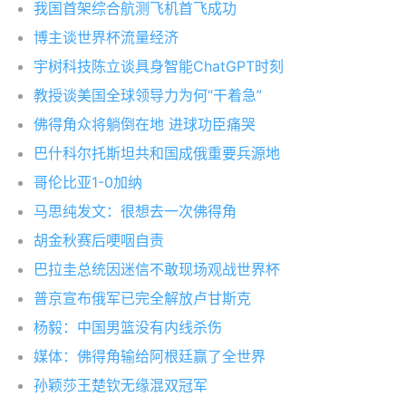
我国首架综合航测飞机首飞成功
博主谈世界杯流量经济
宇树科技陈立谈具身智能ChatGPT时刻
教授谈美国全球领导力为何“干着急”
佛得角众将躺倒在地 进球功臣痛哭
巴什科尔托斯坦共和国成俄重要兵源地
哥伦比亚1-0加纳
马思纯发文：很想去一次佛得角
胡金秋赛后哽咽自责
巴拉圭总统因迷信不敢现场观战世界杯
普京宣布俄军已完全解放卢甘斯克
杨毅：中国男篮没有内线杀伤
媒体：佛得角输给阿根廷赢了全世界
孙颖莎王楚钦无缘混双冠军