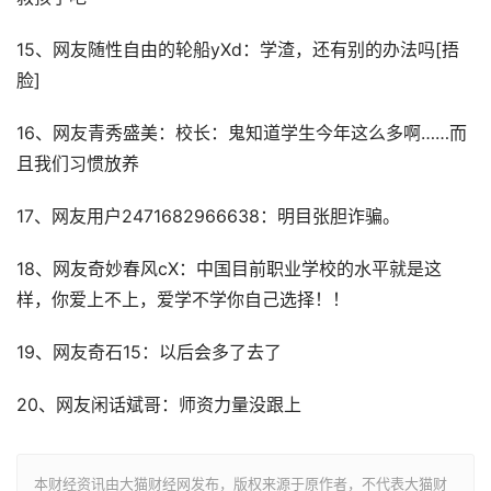
15、网友随性自由的轮船yXd：学渣，还有别的办法吗[捂
脸]
16、网友青秀盛美：校长：鬼知道学生今年这么多啊……而
且我们习惯放养
17、网友用户2471682966638：明目张胆诈骗。
18、网友奇妙春风cX：中国目前职业学校的水平就是这
样，你爱上不上，爱学不学你自己选择！！
19、网友奇石15：以后会多了去了
20、网友闲话斌哥：师资力量没跟上
本财经资讯由大猫财经网发布，版权来源于原作者，不代表大猫财