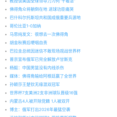
教授谈美国全球领导力为何“干着急”
佛得角众将躺倒在地 进球功臣痛哭
巴什科尔托斯坦共和国成俄重要兵源地
哥伦比亚1-0加纳
马思纯发文：很想去一次佛得角
胡金秋赛后哽咽自责
巴拉圭总统因迷信不敢现场观战世界杯
普京宣布俄军已完全解放卢甘斯克
杨毅：中国男篮没有内线杀伤
媒体：佛得角输给阿根廷赢了全世界
孙颖莎王楚钦无缘混双冠军
世界杯7支美洲2支非洲球队晋级16强
内蒙古4人被开除党籍 1人被双开
博主：俄军打出2026年最猛空袭