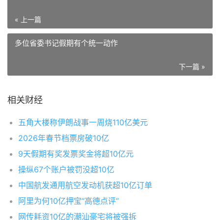
« 上一篇
多位省委书记假期有个统一动作
下一篇 »
相关财经
五角大楼称伊朗战事一周烧110亿美元
2026年春节档票房破10亿
9天假期有奖发票奖金将超10亿元
操纵67个账户被罚没超10亿
中国航发通用航空发动机获超10亿订单
阿里为何10亿押宝“高德点评”
网传耗资10亿的潮汕豪宅将被强拆