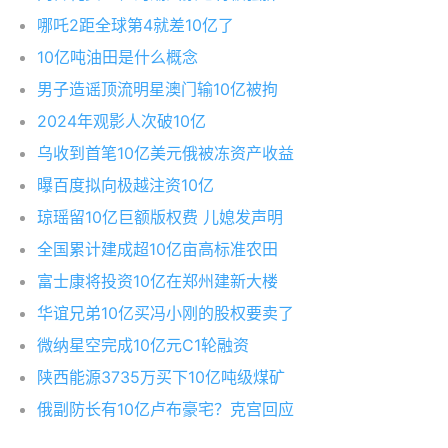
哪吒2距全球第4就差10亿了
10亿吨油田是什么概念
男子造谣顶流明星澳门输10亿被拘
2024年观影人次破10亿
乌收到首笔10亿美元俄被冻资产收益
曝百度拟向极越注资10亿
琼瑶留10亿巨额版权费 儿媳发声明
全国累计建成超10亿亩高标准农田
富士康将投资10亿在郑州建新大楼
华谊兄弟10亿买冯小刚的股权要卖了
微纳星空完成10亿元C1轮融资
陕西能源3735万买下10亿吨级煤矿
俄副防长有10亿卢布豪宅？克宫回应