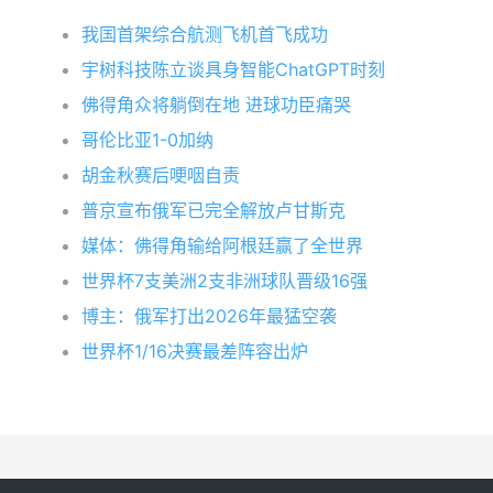
我国首架综合航测飞机首飞成功
宇树科技陈立谈具身智能ChatGPT时刻
佛得角众将躺倒在地 进球功臣痛哭
哥伦比亚1-0加纳
胡金秋赛后哽咽自责
普京宣布俄军已完全解放卢甘斯克
媒体：佛得角输给阿根廷赢了全世界
世界杯7支美洲2支非洲球队晋级16强
博主：俄军打出2026年最猛空袭
世界杯1/16决赛最差阵容出炉