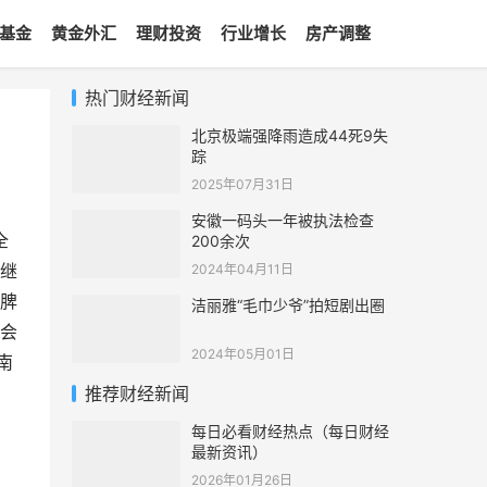
基金
黄金外汇
理财投资
行业增长
房产调整
热门财经新闻
北京极端强降雨造成44死9失
踪
2025年07月31日
安徽一码头一年被执法检查
全
200余次
继
2024年04月11日
脾
洁丽雅“毛巾少爷”拍短剧出圈
会
2024年05月01日
南
1
推荐财经新闻
每日必看财经热点（每日财经
最新资讯）
2026年01月26日