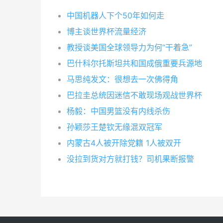
中国机器人下个50年如何走
博主谈世界杯流量经济
教授谈美国全球领导力为何“干着急”
巴什科尔托斯坦共和国成俄重要兵源地
马思纯发文：很想去一次佛得角
巴拉圭总统因迷信不敢现场观战世界杯
杨毅：中国男篮没有内线杀伤
孙颖莎王楚钦无缘混双冠军
内蒙古4人被开除党籍 1人被双开
没拉到货对方就打钱？司机果断报警