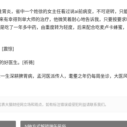
性胃炎，省中一个姓徐的女主任看过说ai前病变，不可逆转，只
后来有幸得到单大师的治疗，他微笑着耐心地告诉我，只要按要求
是吃了一年多中药，由重度转为轻度，后来配合吃麦卢卡蜂蜜，
[震惊]
的好医生。[祈祷]
单老一生深耕脾胃病，孟河医派传人，耄耋之年仍每周坐诊，大医
代表大猫财经网立场和观点，如有标注错误或侵犯利益请联系我们。
N种方式解锁端午民俗