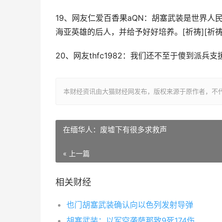
19、网友仁爱百香果aQN：胡塞武装是世界
海亚英雄的后人，并给予好好培养。[祈祷][祈祷]
20、网友thfc1982：我们还不至于傻到派
本财经资讯由大猫财经网发布，版权来源于原作者，不
在缅华人：废墟下有很多求救声
« 上一篇
相关财经
也门胡塞武装确认向以色列发射导弹
胡塞武装：以军空袭萨那致9死174伤