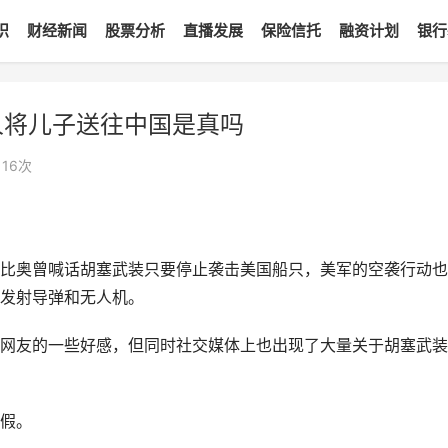
识
财经新闻
股票分析
直播发展
保险信托
融资计划
银行
人将儿子送往中国是真吗
116
次
比奥曾喊话胡塞武装只要停止袭击美国船只，美军的空袭行动也
发射导弹和无人机。
网友的一些好感，但同时社交媒体上也出现了大量关于胡塞武装
假。