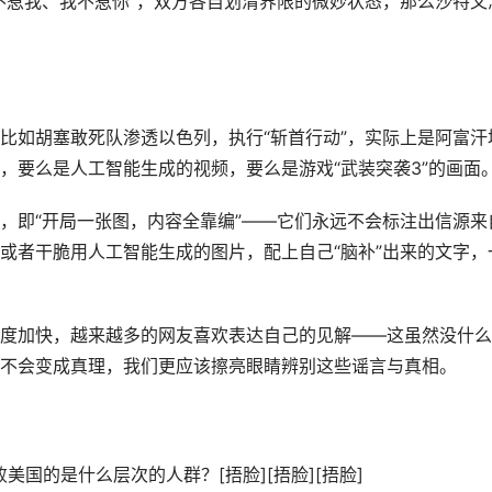
不惹我、我不惹你”，双方各自划清界限的微妙状态，那么沙特又
比如胡塞敢死队渗透以色列，执行“斩首行动”，实际上是阿富汗
，要么是人工智能生成的视频，要么是游戏“武装突袭3”的画面
，即“开局一张图，内容全靠编”——它们永远不会标注出信源来
或者干脆用人工智能生成的图片，配上自己“脑补”出来的文字，
度加快，越来越多的网友喜欢表达自己的见解——这虽然没什么
不会变成真理，我们更应该擦亮眼睛辨别这些谣言与真相。
国的是什么层次的人群？[捂脸][捂脸][捂脸]