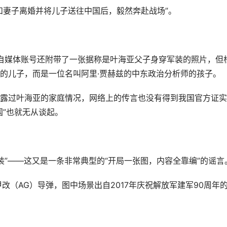
和妻子离婚并将儿子送往中国后，毅然奔赴战场”。
自媒体账号还附带了一张据称是叶海亚父子身穿军装的照片，但
的儿子，而是一位名叫阿里·贾赫兹的中东政治分析师的孩子。
露过叶海亚的家庭情况，网络上的传言也没有得到我国官方证实
国”也就无从谈起。
装”——这又是一条非常典型的“开局一张图，内容全靠编”的谣言
甲改（AG）导弹，图中场景出自2017年庆祝解放军建军90周年