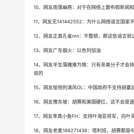
10、网友雨落幽燕：对于在网络上散布假新闻
11、网友无141442552：为什么网络谣言
12、网友正直孔雀mn：不整顿，那这些谣言
13、网友广东烟火：以色列加油
14、网友半生落魄难为情：只有亲美分子才会
说的
15、网友愉悦的清风OL：中国政府不支持胡塞
16、网友豫东坡：胡赛和美国硬扛，这不会是
17、网友率真小鱼FH：支持叶海亚将军，向叶
18、网友老麦188271438：塔利班，胡赛都