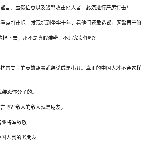
和谣言、虚假信息以及谩骂攻击他人者，必须进行严厉打击！
国家不重点打击呢！发现抓到坐牢十年，看他们还敢造谣，网警再干
就这样下去，那不是真假难辨，不追究责任吗？
将抗击美国的英雄胡赛武装说成是小丑。真正的中国人才不会这
武装恐怖分子的。
遥言吧？敌人的敌人就是朋友。
海亚将军致敬
是中国人民的老朋友