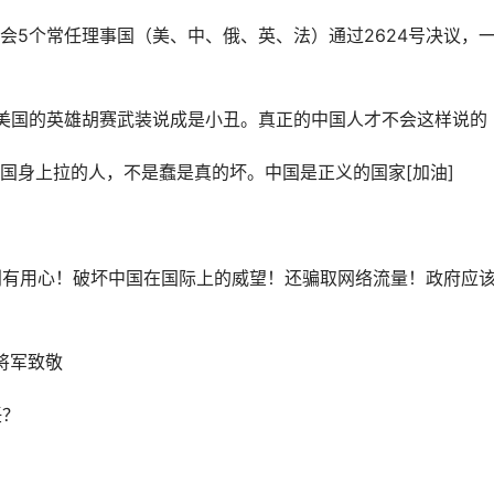
理会5个常任理事国（美、中、俄、英、法）通过2624号决议，
美国的英雄胡赛武装说成是小丑。真正的中国人才不会这样说的
国身上拉的人，不是蠢是真的坏。中国是正义的国家[加油]
是别有用心！破坏中国在国际上的威望！还骗取网络流量！政府应
将军致敬
任？