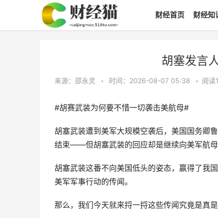
财经首页
财经知
胡塞发言
来源：邵永灵
•
时间：2026-08-07 05:38
•
阅读
#胡赛武装为何要不惜一切袭击美航母#
胡塞武装遭到美军大规模空袭后，美国国务卿鲁
结束——但胡塞武装的回应却是继续向美军航母
胡塞武装这番不向美国低头的姿态，赢得了我国
美军军事行动的传闻。
那么，我们今天就来捋一捋这些传闻究竟是真是