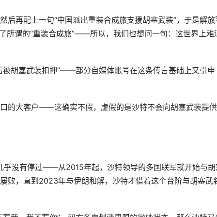
然后再配上一句“中国派出重装合成旅支援胡塞武装”，于是解放
成了所谓的“重装合成旅”——所以，我们也想问一句：这世界上难
后被胡塞武装扣押”——部分自媒体账号在这条传言基础上又引申
口的大客户——这确实不假，虚假的是沙特不会向胡塞武装提供
几乎没有停过——从2015年起，沙特领导的多国联军就开始与胡
屡败，直到2023年与伊朗和解，沙特才借着这个台阶与胡塞武