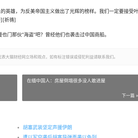
人民的英雄，为反美帝国主义做出了光辉的榜样。我们一定要接受
[祈祷]
兵支援也门那伙“海盗”吧？曾经他们也袭击过中国商船。
代表大猫财经网立场和观点，如有标注错误或侵犯利益请联系我们。
在缅中国人：房屋倒塌很多没人敢进屋
下一篇 
胡塞武装坚定声援伊朗
遭以军空袭后胡塞导弹再袭以色列