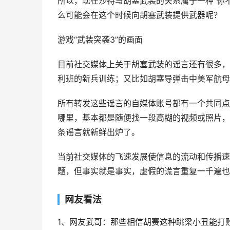
所以，现在沙特与胡塞武装的关系属于一种“你
么可能会在这个时候向胡塞武装提供武器呢？
游戏“武装突袭3”的画面
目前社交媒体上关于胡塞武装的谣言还有很多，
利班的新兵训练；又比如胡塞导弹击中美军航母
所有转发这些谣言的自媒体账号都有一个共同点
哪里，基本都是随便找一段高糊的视频或照片，
条谣言就新鲜出炉了。
当前社交媒体的飞速发展使信息的流动和传播速
题，但事实就是事实，虚假的谎言重复一千遍也
网友看法
1、网友武哥：那些相信胡赛这种跳梁小丑能打败美