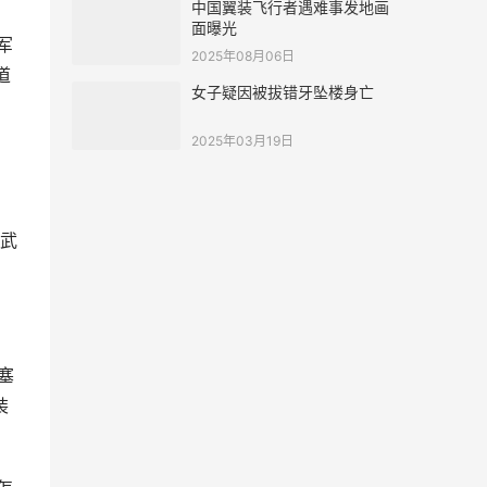
中国翼装飞行者遇难事发地画
面曝光
军
2025年08月06日
道
女子疑因被拔错牙坠楼身亡
2025年03月19日
武
塞
装