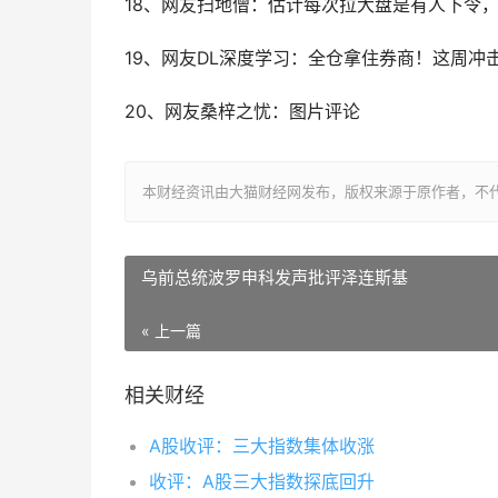
18、网友扫地僧：估计每次拉大盘是有人下令
19、网友DL深度学习：全仓拿住券商！这周冲击
20、网友桑梓之忧：图片评论
本财经资讯由大猫财经网发布，版权来源于原作者，不
乌前总统波罗申科发声批评泽连斯基
« 上一篇
相关财经
A股收评：三大指数集体收涨
收评：A股三大指数探底回升