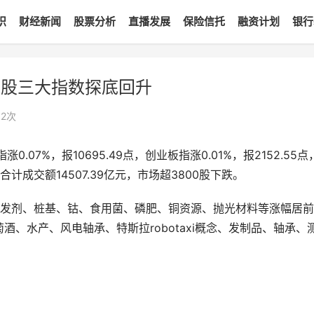
识
财经新闻
股票分析
直播发展
保险信托
融资计划
银行
A股三大指数探底回升
82
次
0.07%，报10695.49点，创业板指涨0.01%，报2152.55点
市合计成交额14507.39亿元，市场超3800股下跌。
引发剂、桩基、钴、食用菌、磷肥、铜资源、抛光材料等涨幅居
酒、水产、风电轴承、特斯拉robotaxi概念、发制品、轴承、