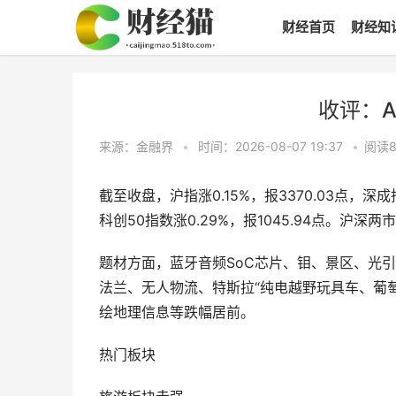
财经首页
财经知
收评：
来源：金融界
•
时间：2026-08-07 19:37
•
阅读
截至收盘，沪指涨0.15%，报3370.03点，深成指涨
科创50指数涨0.29%，报1045.94点。沪深两
题材方面，蓝牙音频SoC芯片、钼、景区、光
法兰、无人物流、特斯拉“纯电越野玩具车、葡萄
绘地理信息等跌幅居前。
热门板块