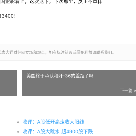
，国企轮着上，这次这下，下次那个，反正不重样
3400！
代表大猫财经网立场和观点，如有标注错误或侵犯利益请联系我们。
美国终于承认和歼-36的差距了吗
下一篇 
收评：A股低开高走收大阳线
收评：A股大跳水 超4900股下跌