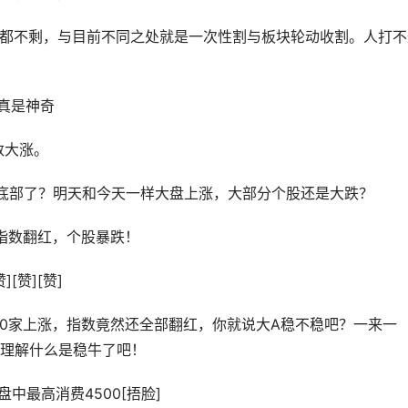
的毛都不剩，与目前不同之处就是一次性割与板块轮动收割。人打不
，真是神奇
数大涨。
底部了？明天和今天一样大盘上涨，大部分个股还是大跌？
指数翻红，个股暴跌！
[赞][赞]
仅1400家上涨，指数竟然还全部翻红，你就说大A稳不稳吧？一来一
理解什么是稳牛了吧！
盘中最高消费4500[捂脸]