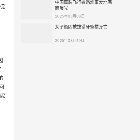
中国翼装飞行者遇难事发地画
促
面曝光
2025年08月06日
女子疑因被拔错牙坠楼身亡
2025年03月19日
因
定
的
可
能
阶