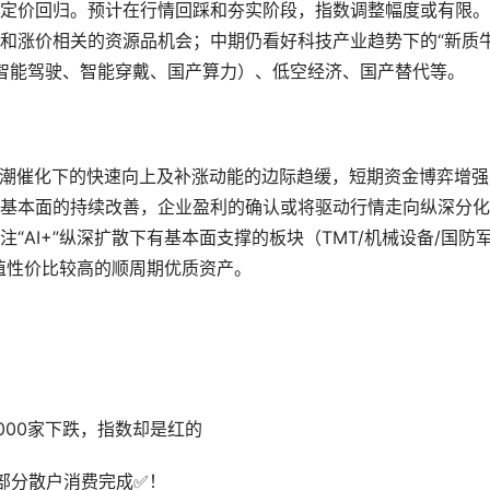
定价回归。预计在行情回踩和夯实阶段，指数调整幅度或有限。
和涨价相关的资源品机会；中期仍看好科技产业趋势下的“新质牛
、智能驾驶、智能穿戴、国产算力）、低空经济、国产替代等。
浪潮催化下的快速向上及补涨动能的边际趋缓，短期资金博弈增强
基本面的持续改善，企业盈利的确认或将驱动行情走向纵深分化
AI+”纵深扩散下有基本面支撑的板块（TMT/机械设备/国防
值性价比较高的顺周期优质资产。
000家下跌，指数却是红的
部分散户消费完成✅！