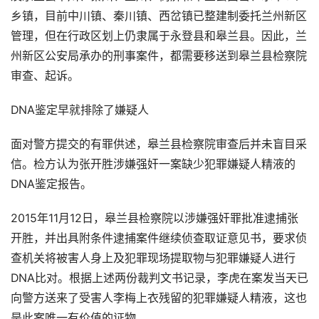
乡镇，目前中川镇、秦川镇、西岔镇已整建制委托兰州新区
管理，但在行政区划上仍隶属于永登县和皋兰县。因此，兰
州新区公安局承办的刑事案件，都需要移送到皋兰县检察院
审查、起诉。
DNA鉴定早就排除了嫌疑人
面对警方提交的有罪供述，皋兰县检察院审查后并未盲目采
信。检方认为张开胜涉嫌强奸一案缺少犯罪嫌疑人精液的
DNA鉴定报告。
2015年11月12日，皋兰县检察院以涉嫌强奸罪批准逮捕张
开胜，并出具附条件逮捕案件继续侦查取证意见书，要求侦
查机关将被害人身上及犯罪现场提取物与犯罪嫌疑人进行
DNA比对。根据上述两份裁判文书记录，李虎在案发当天已
向警方送来了受害人李梅上衣残留的犯罪嫌疑人精液，这也
是此案唯一有价值的证物。