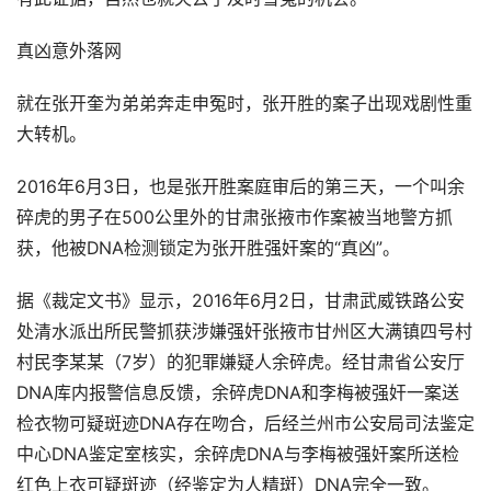
真凶意外落网
就在张开奎为弟弟奔走申冤时，张开胜的案子出现戏剧性重
大转机。
2016年6月3日，也是张开胜案庭审后的第三天，一个叫余
碎虎的男子在500公里外的甘肃张掖市作案被当地警方抓
获，他被DNA检测锁定为张开胜强奸案的“真凶”。
据《裁定文书》显示，2016年6月2日，甘肃武威铁路公安
处清水派出所民警抓获涉嫌强奸张掖市甘州区大满镇四号村
村民李某某（7岁）的犯罪嫌疑人余碎虎。经甘肃省公安厅
DNA库内报警信息反馈，余碎虎DNA和李梅被强奸一案送
检衣物可疑斑迹DNA存在吻合，后经兰州市公安局司法鉴定
中心DNA鉴定室核实，余碎虎DNA与李梅被强奸案所送检
红色上衣可疑斑迹（经鉴定为人精斑）DNA完全一致。