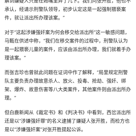
解到嫌疑人只是在她嘴里弄了几下。我们问张开胜，他也不
承认，经请示刑警队领导，初步认定这是一起强制猥亵案
件，就让派出所办理该案。”
对于“这起涉嫌强奸案为何会移交给派出所”这一敏感问题，
马甄在供述中称，“我们在移交案件的过程中，刑警队认为
是一起猥亵儿童的案件，应该由派出所办理，我们就着手办
理该案。”
而张吉珍也曾就此问题在证词中作了解释，“局里规定刑警
队主要负责办理故意杀人、放火、投毒、抢劫、强奸、绑
架、爆炸、故意伤害等八大类案件，其他案件则由派出所办
理。”
但白鹿新闻从《裁定书》和《判决书》中看到，西岔派出所
还是以“涉嫌强奸罪”的名义逮捕了嫌疑人张开胜，而检方也
是以“涉嫌强奸案”对张开胜提起公诉。