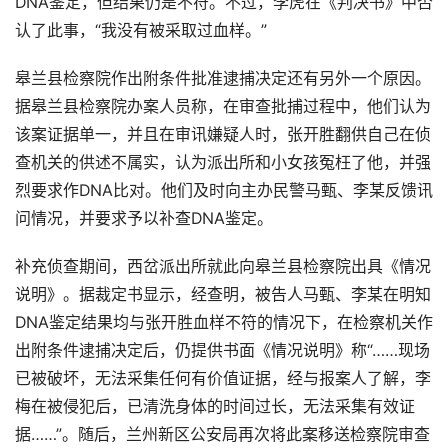
DNA鉴定，但结果仍是不符。不过，李虎在《判决书》中否
认了此事，“我没有被采取过血样。”
皋兰县检察院作出附条件批准逮捕决定还有另外一个原因。
据皋兰县检察院办案人员称，在审查批捕过程中，他们认为
该案证据单一，并且在审讯嫌疑人时，张开胜翻供自己在侦
查机关的供述不属实，认为派出所和小女孩冤枉了他，并强
烈要求作DNA比对。他们及时向主办民警马甄、李某反馈讯
问情况，并要求予以补查DNA鉴定。
补充侦查期间，西岔派出所就此向皋兰县检察院出具《情况
说明》。据裁定书显示，经查明，被告人马甄、李某在明知
DNA鉴定结果均与张开胜血样不符的情况下，在检察机关作
出附条件逮捕决定后，仍提供书面《情况说明》称“……现场
已被破坏，无法采集任何有价值证据，经与报案人了解，李
梅在被侵犯后，已清洗身体的时间过长，无法采集有效证
据……”。随后，兰州新区公安局再次将此案移送检察院审查