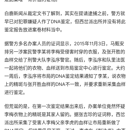
白鹿新闻从裁定文书了解到，其实在提请逮捕之前，警方就
早已对犯罪嫌疑人作了DNA鉴定，但西岔派出所并没有将此
鉴定报告放进案卷材料当中。
据警方多名办案人员的证词显示，2015年11月3日，马甄安
排另一涉案民警李某将李梅受侵害时穿的衣服，及张开胜的
血样交给了刑警大队李泓序警官。随后，李泓序和队里法医
一起将他们的衣物、血样送到市局鉴定中心进行鉴定。大约
一周后，李泓序将市局的DNA鉴定结果通知了李某，说衣物
上的精斑与张开胜血样的DNA不一致，并要求重新采集血样
进行鉴定。
但荒诞的是，在第一次鉴定结果出来后，办案单位竟然怀疑
李梅衣物上的精斑是其家人留的。据张吉珍的证词称，西岔
派出所采集了受害人李梅父亲李虎的血样让市局重新做了