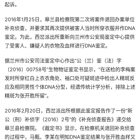
起诉。
2016年1月25日，皋兰县检察院第二次将案件退回办案单位
补充侦查，并要求其再次提供被害人当时所穿衣服并作DNA
鉴定。为此，西岔派出所重新向兰州市公安局鉴定中心提供
了受害人、嫌疑人的衣物及血样进行DNA鉴定。
据兰州市公安司法鉴定中心作出“公（兰）鉴（法）字
（2016）00758号”生物物证鉴定书显示，“在送检的李梅案
发时所穿红白上衣衣角处、袖口处可疑斑迹中检出人精斑反
应及相同男性个体DNA分型，经遗传统计学分析，排除上述
精斑为张开胜所留”。
2016年2月20日，西岔派出所根据此鉴定报告作了一份“新
公（刑）补侦字（2016）2号”的《补充侦查报告》递交给
皋兰县检察院。《裁定书》显示，在检察机关退回补充侦查
的过程中，马甄、李某在明知DNA鉴定结果与张开胜血样又