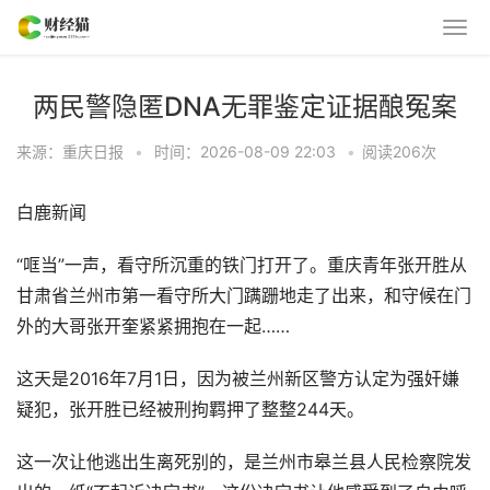
两民警隐匿DNA无罪鉴定证据酿冤案
来源：重庆日报
•
时间：2026-08-09 22:03
•
阅读
206
次
白鹿新闻
“哐当”一声，看守所沉重的铁门打开了。重庆青年张开胜从
甘肃省兰州市第一看守所大门蹒跚地走了出来，和守候在门
外的大哥张开奎紧紧拥抱在一起……
这天是2016年7月1日，因为被兰州新区警方认定为强奸嫌
疑犯，张开胜已经被刑拘羁押了整整244天。
这一次让他逃出生离死别的，是兰州市皋兰县人民检察院发