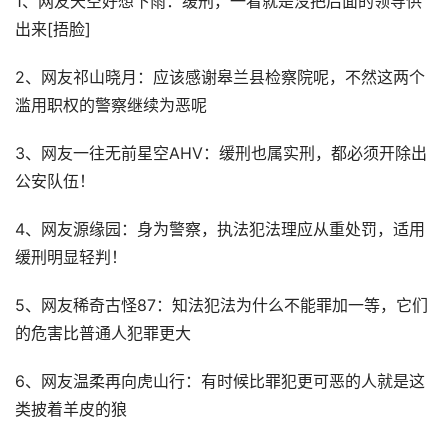
1、网友天空好想下雨：缓刑，一看就是没把后面的领导供
出来[捂脸]
2、网友祁山晓月：应该感谢皋兰县检察院呢，不然这两个
滥用职权的警察继续为恶呢
3、网友一往无前星空AHV：缓刑也属实刑，都必须开除出
公安队伍！
4、网友源缘园：身为警察，执法犯法理应从重处罚，适用
缓刑明显轻判！
5、网友稀奇古怪87：知法犯法为什么不能罪加一等，它们
的危害比普通人犯罪更大
6、网友温柔再向虎山行：有时候比罪犯更可恶的人就是这
类披着羊皮的狼