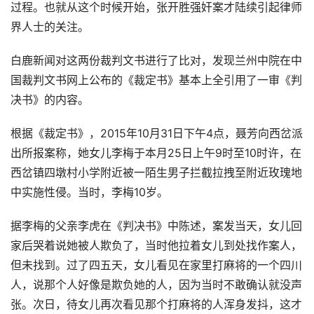
过程。也就从这个时候开始，张开胜强奸案才陆续引起律师
界人士的关注。
白鹿新闻对这两份裁判文书进行了比对，发现兰州中院在中
国裁判文书网上公布的《裁定书》基本上全引用了一审《判
决书》的内容。
根据《裁定书》，2015年10月31日下午4点，聂芳向西岔派
出所报案称，她女儿李梅于本月25日上午9时至10时许，在
西岔镇四墩村小学附近被一陌生男子拦截拉拽至附近玫瑰地
中实施性侵。当时，李梅10岁。
据李梅的父亲李虎在《判决书》中陈述，案发当天，女儿回
家后哭着说她被人欺负了，当时他拉着女儿到处找作案人，
但未找到。过了四五天，女儿看见在家里打麻将的一个四川
人，说那个人好像是欺负她的人，因为当时不敢确认就没声
张。次日，待女儿再次看见那个打麻将的人浑身发抖，这才