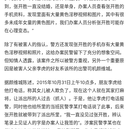
到，张开胜一直没结婚，还是单身，办案人员查看张开胜的
手机资料，发现里面有大量黄色淫秽视频和图片，其中有很
多未成年女童的黄色图片，我们办案人员分析张开胜可能存
在心理变态。”
除了有被害人的指认，警方还发现张开胜的手机存有大量黄
色淫秽视频和照片，这给办案民警留下了充分的想象空间。
但知情人透露，该案件之所以被警方重视，另外一个重要原
因是被害人父亲李虎的好友系该所的出警司机颜维城。
据颜维城陈述，2015年10月31日上午10点多，朋友李虎给
他打电话，称其女儿被人欺负了，现在这个人就在其家打麻
将，让派出所的人过去（抓人）。于是，他让李虎打电话报
警，同时他也给所里的当班民警李某打电话说了此事，后来
张开胜就被带到了派出所里，“我一直没见过张开胜，辨认
笔录上见证人的字是办案人让我签的”。涉案民警李某也在