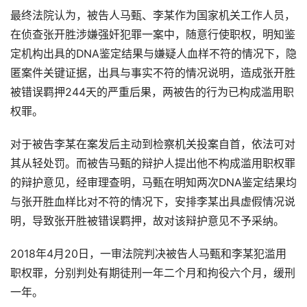
最终法院认为，被告人马甄、李某作为国家机关工作人员，
在侦查张开胜涉嫌强奸犯罪一案中，随意行使职权，明知鉴
定机构出具的DNA鉴定结果与嫌疑人血样不符的情况下，隐
匿案件关键证据，出具与事实不符的情况说明，造成张开胜
被错误羁押244天的严重后果，两被告的行为已构成滥用职
权罪。
对于被告李某在案发后主动到检察机关投案自首，依法可对
其从轻处罚。而被告马甄的辩护人提出他不构成滥用职权罪
的辩护意见，经审理查明，马甄在明知两次DNA鉴定结果均
与张开胜血样比对不符的情况下，安排李某出具虚假情况说
明，导致张开胜被错误羁押，故对该辩护意见不予采纳。
2018年4月20日，一审法院判决被告人马甄和李某犯滥用
职权罪，分别判处有期徒刑一年二个月和拘役六个月，缓刑
一年。