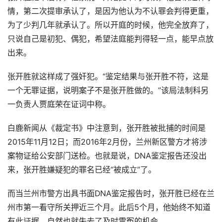
情，第二次提审承认了，是因为他认为不认罪会判得更重，
为了少判几年就承认了。所以开庭的时候，他完全放弃了，
只说自己是初犯、偶犯，希望法庭能判得轻一点，能早点放
出来。
张开胜就这样成了强奸犯。“鉴定结果与张开胜不符，这是
一个无罪证据，说明案子不是张开胜做的。”该局法制科另
一负责人贾庭荣在证词中称。
白鹿新闻从《裁定书》中注意到，张开胜被批捕的时间是
2015年11月12日；而2016年2月份，兰州新区警方才将涉
案物证给公安部门送检。也就是说，DNA鉴定报告还没出
来，张开胜嫌疑犯的罪名已经“被成立”了。
而当兰州市警方出具书面DNA鉴定报告时，张开胜已经在兰
州市第一看守所关押近三个月。此后5个月，他始终不知道
有此证据，自然也就失去了及时雪冤的机会。