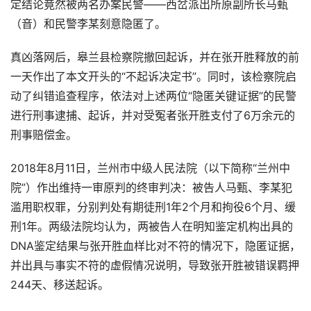
定结论竟然被两名办案民警——西岔派出所原副所长马甄
（音）和民警李某刻意隐匿了。
真凶落网后，皋兰县检察院撤回起诉，并在张开胜释放的前
一天作出了本文开头的“不起诉决定书”。同时，该检察院启
动了纠错追查程序，依法对上述两位“隐匿关键证据”的民警
进行刑事逮捕、起诉，并对受冤者张开胜支付了6万余元的
刑事赔偿金。
2018年8月11日，兰州市中级人民法院（以下简称“兰州中
院”）作出维持一审原判的终审判决：被告人马甄、李某犯
滥用职权罪，分别判处有期徒刑1年2个月和拘役6个月、缓
刑1年。两级法院均认为，两被告人在明知鉴定机构出具的
DNA鉴定结果与张开胜血样比对不符的情况下，隐匿证据，
并出具与事实不符的虚假情况说明，导致张开胜被错误羁押
244天、移送起诉。