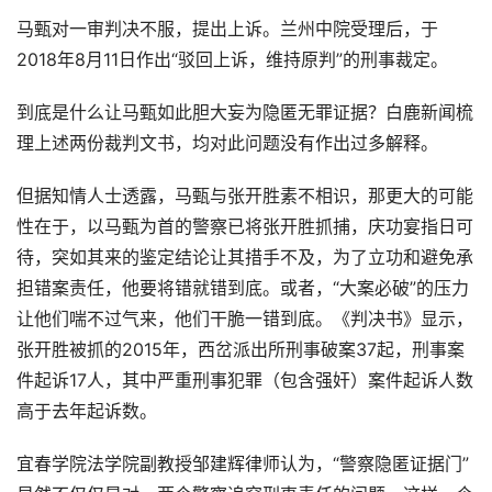
马甄对一审判决不服，提出上诉。兰州中院受理后，于
2018年8月11日作出“驳回上诉，维持原判”的刑事裁定。
到底是什么让马甄如此胆大妄为隐匿无罪证据？白鹿新闻梳
理上述两份裁判文书，均对此问题没有作出过多解释。
但据知情人士透露，马甄与张开胜素不相识，那更大的可能
性在于，以马甄为首的警察已将张开胜抓捕，庆功宴指日可
待，突如其来的鉴定结论让其措手不及，为了立功和避免承
担错案责任，他要将错就错到底。或者，“大案必破”的压力
让他们喘不过气来，他们干脆一错到底。《判决书》显示，
张开胜被抓的2015年，西岔派出所刑事破案37起，刑事案
件起诉17人，其中严重刑事犯罪（包含强奸）案件起诉人数
高于去年起诉数。
宜春学院法学院副教授邹建辉律师认为，“警察隐匿证据门”