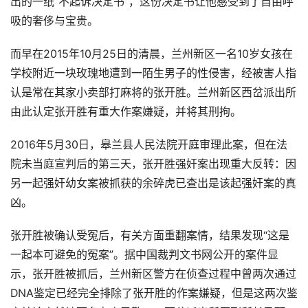
出的一纸“不起诉决定书”，这份决定书让他感受到了自由呼
吸的奢侈与宝贵。
而早在2015年10月25日的清晨，兰州新区一名10岁女孩在
学校附近一块玫瑰地遭到一陌生男子的性侵害，经被害人指
认是常在其家小卖部打麻将的张开胜。兰州新区西岔派出所
由此认定张开胜有重大作案嫌疑，并将其刑拘。
2016年5月30日，皋兰县人民法院开庭审理此案，但在法
院未当庭宣判后的第三天，张开胜强奸案出现重大反转：因
另一起强奸幼女案被抓获的余碎虎已查出是该起强奸案的真
凶。
张开胜被确认受冤后，有关方面重翻案情，结果发现“这是
一起本可避免的冤案”。据中国裁判文书网公开的案件显
示，张开胜被抓后，兰州新区警方在侦查过程中曾两次通过
DNA鉴定已经完全排除了张开胜的作案嫌疑，但是这两次鉴