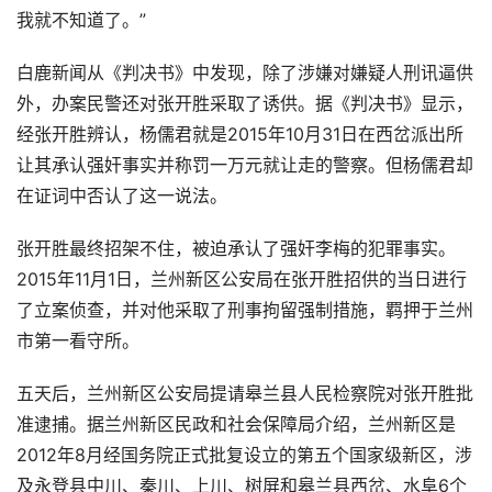
我就不知道了。”
白鹿新闻从《判决书》中发现，除了涉嫌对嫌疑人刑讯逼供
外，办案民警还对张开胜采取了诱供。据《判决书》显示，
经张开胜辨认，杨儒君就是2015年10月31日在西岔派出所
让其承认强奸事实并称罚一万元就让走的警察。但杨儒君却
在证词中否认了这一说法。
张开胜最终招架不住，被迫承认了强奸李梅的犯罪事实。
2015年11月1日，兰州新区公安局在张开胜招供的当日进行
了立案侦查，并对他采取了刑事拘留强制措施，羁押于兰州
市第一看守所。
五天后，兰州新区公安局提请皋兰县人民检察院对张开胜批
准逮捕。据兰州新区民政和社会保障局介绍，兰州新区是
2012年8月经国务院正式批复设立的第五个国家级新区，涉
及永登县中川、秦川、上川、树屏和皋兰县西岔、水阜6个