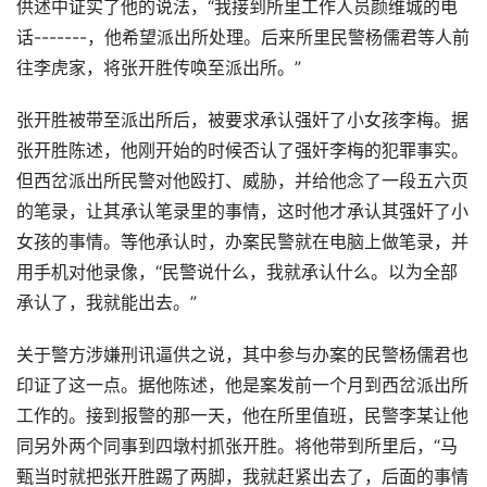
供述中证实了他的说法，“我接到所里工作人员颜维城的电
话-------，他希望派出所处理。后来所里民警杨儒君等人前
往李虎家，将张开胜传唤至派出所。”
张开胜被带至派出所后，被要求承认强奸了小女孩李梅。据
张开胜陈述，他刚开始的时候否认了强奸李梅的犯罪事实。
但西岔派出所民警对他殴打、威胁，并给他念了一段五六页
的笔录，让其承认笔录里的事情，这时他才承认其强奸了小
女孩的事情。等他承认时，办案民警就在电脑上做笔录，并
用手机对他录像，“民警说什么，我就承认什么。以为全部
承认了，我就能出去。”
关于警方涉嫌刑讯逼供之说，其中参与办案的民警杨儒君也
印证了这一点。据他陈述，他是案发前一个月到西岔派出所
工作的。接到报警的那一天，他在所里值班，民警李某让他
同另外两个同事到四墩村抓张开胜。将他带到所里后，“马
甄当时就把张开胜踢了两脚，我就赶紧出去了，后面的事情