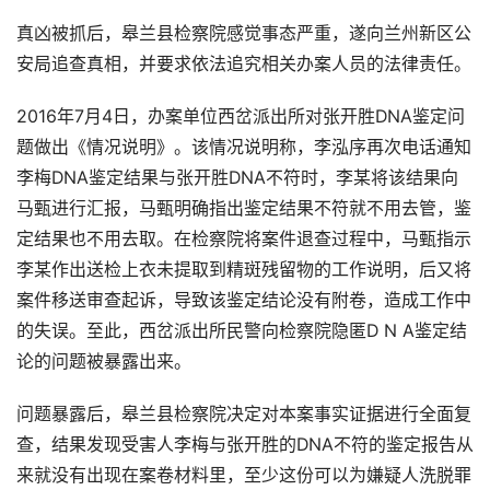
真凶被抓后，皋兰县检察院感觉事态严重，遂向兰州新区公
安局追查真相，并要求依法追究相关办案人员的法律责任。
2016年7月4日，办案单位西岔派出所对张开胜DNA鉴定问
题做出《情况说明》。该情况说明称，李泓序再次电话通知
李梅DNA鉴定结果与张开胜DNA不符时，李某将该结果向
马甄进行汇报，马甄明确指出鉴定结果不符就不用去管，鉴
定结果也不用去取。在检察院将案件退查过程中，马甄指示
李某作出送检上衣未提取到精斑残留物的工作说明，后又将
案件移送审查起诉，导致该鉴定结论没有附卷，造成工作中
的失误。至此，西岔派出所民警向检察院隐匿D N A鉴定结
论的问题被暴露出来。
问题暴露后，皋兰县检察院决定对本案事实证据进行全面复
查，结果发现受害人李梅与张开胜的DNA不符的鉴定报告从
来就没有出现在案卷材料里，至少这份可以为嫌疑人洗脱罪