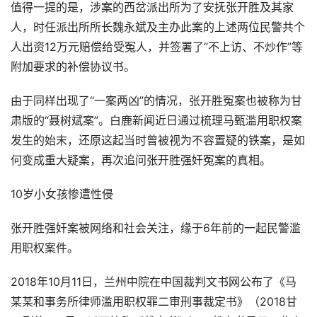
值得一提的是，涉案的西岔派出所为了安抚张开胜及其家
人，时任派出所所长魏永斌及主办此案的上述两位民警共个
人出资12万元赔偿给受冤人，并签署了“不上访、不炒作”等
附加要求的补偿协议书。
由于同样出现了“一案两凶”的情况，张开胜冤案也被称为甘
肃版的“聂树斌案”。白鹿新闻近日通过梳理马甄滥用职权案
发生的始末，还原这起当时曾被视为不容置疑的铁案，是如
何变成重大疑案，再次追问张开胜强奸冤案的真相。
10岁小女孩惨遭性侵
张开胜强奸案被网络和社会关注，缘于6年前的一起民警滥
用职权案件。
2018年10月11日，兰州中院在中国裁判文书网公布了《马
某某和事务所律师滥用职权罪二审刑事裁定书》（2018甘