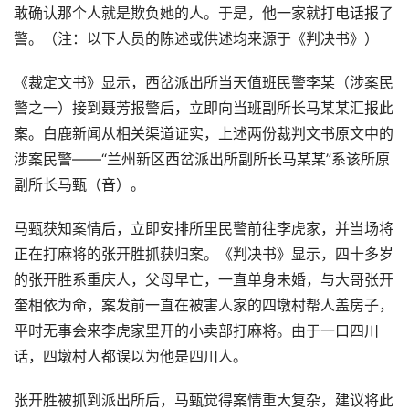
敢确认那个人就是欺负她的人。于是，他一家就打电话报了
警。（注：以下人员的陈述或供述均来源于《判决书》）
《裁定文书》显示，西岔派出所当天值班民警李某（涉案民
警之一）接到聂芳报警后，立即向当班副所长马某某汇报此
案。白鹿新闻从相关渠道证实，上述两份裁判文书原文中的
涉案民警——“兰州新区西岔派出所副所长马某某”系该所原
副所长马甄（音）。
马甄获知案情后，立即安排所里民警前往李虎家，并当场将
正在打麻将的张开胜抓获归案。《判决书》显示，四十多岁
的张开胜系重庆人，父母早亡，一直单身未婚，与大哥张开
奎相依为命，案发前一直在被害人家的四墩村帮人盖房子，
平时无事会来李虎家里开的小卖部打麻将。由于一口四川
话，四墩村人都误以为他是四川人。
张开胜被抓到派出所后，马甄觉得案情重大复杂，建议将此