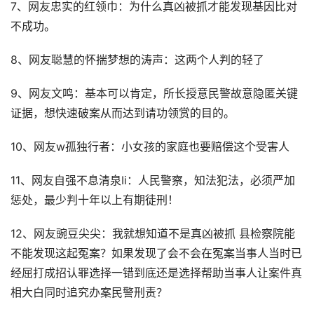
7、网友忠实的红领巾：为什么真凶被抓才能发现基因比对
不成功。
8、网友聪慧的怀揣梦想的涛声：这两个人判的轻了
9、网友文鸣：基本可以肯定，所长授意民警故意隐匿关键
证据，想快速破案从而达到请功领赏的目的。
10、网友w孤独行者：小女孩的家庭也要赔偿这个受害人
11、网友自强不息清泉Ii：人民警察，知法犯法，必须严加
惩处，最少判十年以上有期徒刑！
12、网友豌豆尖尖：我就想知道不是真凶被抓 县检察院能
不能发现这起冤案？如果发现了会不会在冤案当事人当时已
经屈打成招认罪选择一错到底还是选择帮助当事人让案件真
相大白同时追究办案民警刑责？