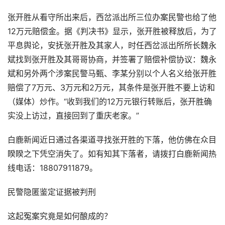
张开胜从看守所出来后，西岔派出所三位办案民警也给了他
12万元赔偿金。据《判决书》显示，张开胜被释放后，为了
平息舆论，安抚张开胜及其家人，时任西岔派出所所长魏永
斌找到张开胜及其哥哥协商，并签署了赔偿补偿协议：魏永
斌和另外两个涉案民警马甄、李某分别以个人名义给张开胜
赔偿了7万元、3万元和2万元，其条件是张开胜不要上访和
（媒体）炒作。“收到我们的12万元银行转账后，张开胜确
实没上访过，直接回到了重庆老家。”
白鹿新闻近日通过各渠道寻找张开胜的下落，他仿佛在众目
睽睽之下凭空消失了。如有知其下落者，请拨打白鹿新闻热
线电话：18807911879。
民警隐匿鉴定证据被判刑
这起冤案究竟是如何酿成的？