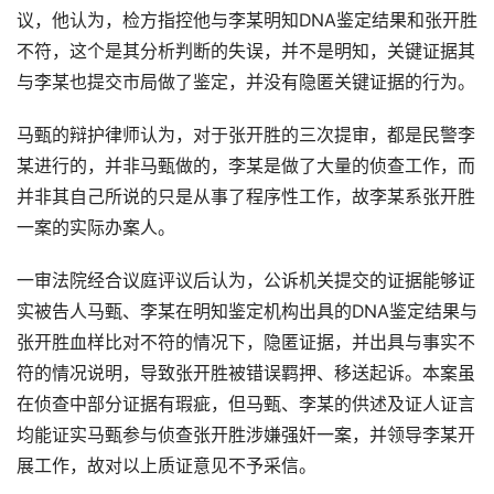
议，他认为，检方指控他与李某明知DNA鉴定结果和张开胜
不符，这个是其分析判断的失误，并不是明知，关键证据其
与李某也提交市局做了鉴定，并没有隐匿关键证据的行为。
马甄的辩护律师认为，对于张开胜的三次提审，都是民警李
某进行的，并非马甄做的，李某是做了大量的侦查工作，而
并非其自己所说的只是从事了程序性工作，故李某系张开胜
一案的实际办案人。
一审法院经合议庭评议后认为，公诉机关提交的证据能够证
实被告人马甄、李某在明知鉴定机构出具的DNA鉴定结果与
张开胜血样比对不符的情况下，隐匿证据，并出具与事实不
符的情况说明，导致张开胜被错误羁押、移送起诉。本案虽
在侦查中部分证据有瑕疵，但马甄、李某的供述及证人证言
均能证实马甄参与侦查张开胜涉嫌强奸一案，并领导李某开
展工作，故对以上质证意见不予采信。