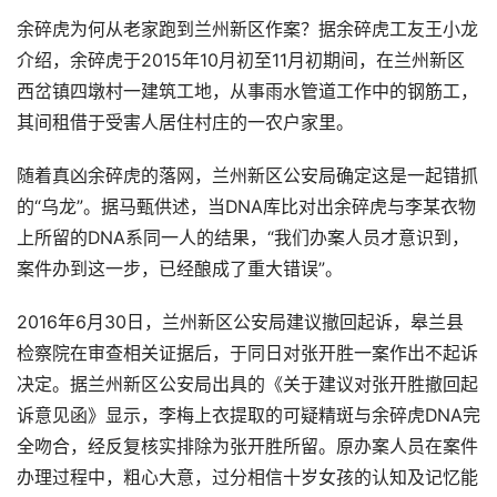
余碎虎为何从老家跑到兰州新区作案？据余碎虎工友王小龙
介绍，余碎虎于2015年10月初至11月初期间，在兰州新区
西岔镇四墩村一建筑工地，从事雨水管道工作中的钢筋工，
其间租借于受害人居住村庄的一农户家里。
随着真凶余碎虎的落网，兰州新区公安局确定这是一起错抓
的“乌龙”。据马甄供述，当DNA库比对出余碎虎与李某衣物
上所留的DNA系同一人的结果，“我们办案人员才意识到，
案件办到这一步，已经酿成了重大错误”。
2016年6月30日，兰州新区公安局建议撤回起诉，皋兰县
检察院在审查相关证据后，于同日对张开胜一案作出不起诉
决定。据兰州新区公安局出具的《关于建议对张开胜撤回起
诉意见函》显示，李梅上衣提取的可疑精斑与余碎虎DNA完
全吻合，经反复核实排除为张开胜所留。原办案人员在案件
办理过程中，粗心大意，过分相信十岁女孩的认知及记忆能