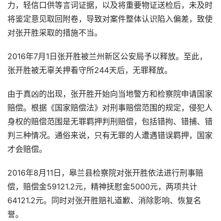
力，轻信口供等言词证据，以及将重要物证送检后，未及时
将鉴定意见取回附卷，导致对案件整体认识陷入偏差，致使
对张开胜采取的措施不当。
2016年7月1日张开胜被兰州新区公安局予以释放。至此，
张开胜被无辜关押看守所244天后，无罪释放。
由于真凶的出现，张开胜开始向当地警方和检察院申请国家
赔偿。根据《国家赔偿法》对刑事赔偿范围的规定，侵犯人
身权的赔偿范围是无罪羁押判刑赔偿，包括错拘、错捕、错
判三种情况。通俗来说，只有无罪的人遭遇错误羁押，国家
才会赔偿。
2016年8月11日，皋兰县检察院对张开胜依法进行刑事赔
偿，赔偿金59121.2元，精神抚慰金5000元，两项共计
64121.2元。同时对张开胜赔礼道歉、消除影响、恢复名
誉。