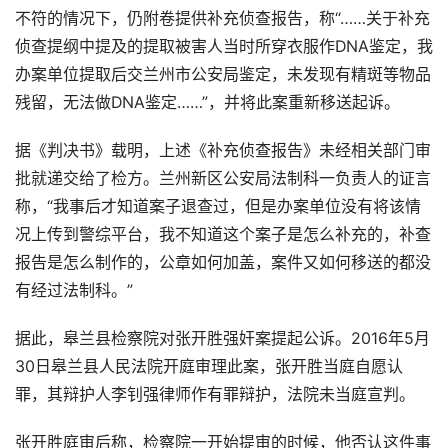
不符的情况下，仍附卷提供补充侦查报告，称“……关于补充
侦查提纲中提及的提取被害人当时所穿衣服作DNA鉴定，我
办案单位提取后交兰州市公安局鉴定，未发现有精斑等物品
残留，无法做DNA鉴定……”，并将此案重新移送起诉。
据《判决书》载明，上述《补充侦查报告》未经相关部门审
批就递交给了检方。兰州新区公安局法制科一负责人的证言
称，“我事后才知道案子退查过，但是办案单位没有将该情
况上传到警综平台，我不知道这个案子是怎么补充的，补查
报告是怎么制作的，公章如何加盖，案件又如何移送的都没
有经过法制科。”
据此，皋兰县检察院对张开胜强奸案提起公诉。2016年5月
30日皋兰县人民法院开庭审理此案，张开胜当庭自愿认
罪，其辩护人李钊强律师作有罪辩护，法院未当庭宣判。
张开胜庭审后称，检察院一开始提审的时候，他否认这件事