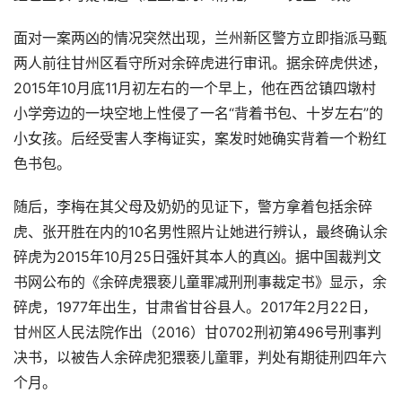
面对一案两凶的情况突然出现，兰州新区警方立即指派马甄
两人前往甘州区看守所对余碎虎进行审讯。据余碎虎供述，
2015年10月底11月初左右的一个早上，他在西岔镇四墩村
小学旁边的一块空地上性侵了一名“背着书包、十岁左右”的
小女孩。后经受害人李梅证实，案发时她确实背着一个粉红
色书包。
随后，李梅在其父母及奶奶的见证下，警方拿着包括余碎
虎、张开胜在内的10名男性照片让她进行辨认，最终确认余
碎虎为2015年10月25日强奸其本人的真凶。据中国裁判文
书网公布的《余碎虎猥亵儿童罪减刑刑事裁定书》显示，余
碎虎，1977年出生，甘肃省甘谷县人。2017年2月22日，
甘州区人民法院作出（2016）甘0702刑初第496号刑事判
决书，以被告人余碎虎犯猥亵儿童罪，判处有期徒刑四年六
个月。