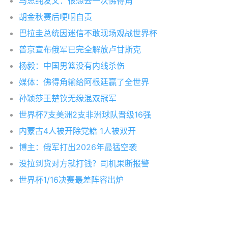
马思纯发文：很想去一次佛得角
胡金秋赛后哽咽自责
巴拉圭总统因迷信不敢现场观战世界杯
普京宣布俄军已完全解放卢甘斯克
杨毅：中国男篮没有内线杀伤
媒体：佛得角输给阿根廷赢了全世界
孙颖莎王楚钦无缘混双冠军
世界杯7支美洲2支非洲球队晋级16强
内蒙古4人被开除党籍 1人被双开
博主：俄军打出2026年最猛空袭
没拉到货对方就打钱？司机果断报警
世界杯1/16决赛最差阵容出炉