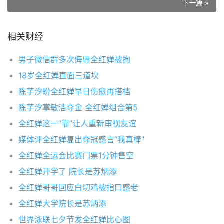
下一篇 »
相关财经
男子微信群多次侮辱全红婵被拘
18岁全红婵直面三道坎
陈芋汐盼全红婵早日伤愈再搭档
陈芋汐掌敏洁夺金 全红婵组合第5
全红婵这一“靠”让人重新审视友谊
媒体评全红婵复出夺冠感言“我真棒”
全红婵全运会比赛门票1分钟售空
全红婵开学了 院长是苏炳添
全红婵哥哥回应白切鸡被指口感老
全红婵大学院长是苏炳添
世界泳联七夕节发全红婵比心图