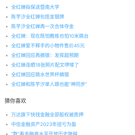
全红婵拟保送暨南大学
陈芋汐全红婵包揽金银牌
陈芋汐全红婵再一次合体夺金
全红婵：现在既怕教练也怕10米跳台
全红婵爱不释手的小物件售价45元
全红婵回应再摘银：发挥超预期
全红婵连晒18张照片配文啰嗦了
全红婵回应跳水世界杯摘银
全红婵和陈芋汐单人跳也能“神同步”
猜你喜欢
万达旗下快钱金融全部股权被质押
中信金融资产2023年扭亏为盈
“数”看金融高水平开放历史跨越