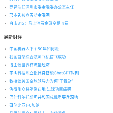
罗晃浩任深圳市委金融委办公室主任
邢本秀被查震动金融圈
直击315：马上消费金融变相收费
最新财经
中国机器人下个50年如何走
我国首架综合航测飞机首飞成功
博主谈世界杯流量经济
宇树科技陈立谈具身智能ChatGPT时刻
教授谈美国全球领导力为何“干着急”
佛得角众将躺倒在地 进球功臣痛哭
巴什科尔托斯坦共和国成俄重要兵源地
哥伦比亚1-0加纳