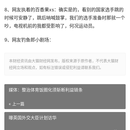
8、网友执着的百香果xs：确实是的，看别的国家选手跳的
时候可安静了，跳后呐喊鼓掌，我们的选手准备时那就一个
吵，电视机前的我都受影响了，何况运动员。
9、网友钓鱼郎小剧场：
本财经资讯由大猫财经网发布，版权来源于原作者，不代表大猫财
经网立场和观点，如有标注错误或侵犯利益请联系我们。
媒体：整治体育饭圈化须斩断利益链条
« 上一篇
曝英国外交大臣计划访华