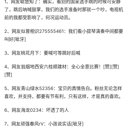
1、网友聪慧知了：确实，看别的国家选手跳的时候可安静
了，跳后呐喊鼓掌，我们的选手准备时那就一个吵，电视机
前的我都受影响了，何况运动员。
2、网友似曾相识275555461：我们看小提琴演奏中间都要
叫好[呲牙]
3、网友桃花月下：要喊可等跳好后喊
4、网友翁烟地西安六桂顺建材：全心全意比赛！[赞][赞]
[赞]
5、网友青山绿水52356：宝贝的真情告白。粉丝无论怎样
喜欢，并支持，都要有节有利，只有这样，才是真的喜欢。
6、网友海龙0234：坏透了的人
7、网友顽强春风rV：小孩说实话[呲牙]