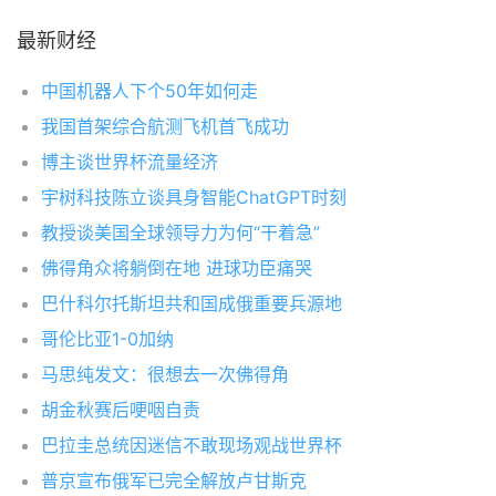
最新财经
中国机器人下个50年如何走
我国首架综合航测飞机首飞成功
博主谈世界杯流量经济
宇树科技陈立谈具身智能ChatGPT时刻
教授谈美国全球领导力为何“干着急”
佛得角众将躺倒在地 进球功臣痛哭
巴什科尔托斯坦共和国成俄重要兵源地
哥伦比亚1-0加纳
马思纯发文：很想去一次佛得角
胡金秋赛后哽咽自责
巴拉圭总统因迷信不敢现场观战世界杯
普京宣布俄军已完全解放卢甘斯克