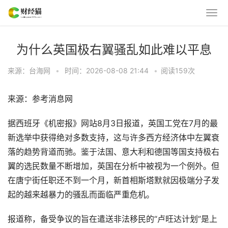
为什么英国极右翼骚乱如此难以平息
来源：台海网
•
时间：2026-08-08 21:44
•
阅读
159
次
来源：参考消息网
据西班牙《机密报》网站8月3日报道，英国工党在7月的最
新选举中获得绝对多数支持，这与许多西方经济体中左翼衰
落的趋势背道而驰。鉴于法国、意大利和德国等国支持极右
翼的选民数量不断增加，英国在分析中被视为一个例外。但
在唐宁街任职还不到一个月，新首相斯塔默就因极端分子发
起的越来越暴力的骚乱而面临严重危机。
报道称，备受争议的旨在遣送非法移民的“卢旺达计划”是上