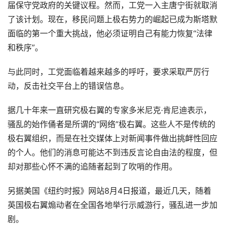
届保守党政府的关键议程。然而，工党一入主唐宁街就取消
了该计划。现在，移民问题上极右势力的崛起已成为斯塔默
面临的第一个重大挑战，他必须证明自己有能力恢复“法律
和秩序”。
与此同时，工党面临着越来越多的呼吁，要求采取严厉行
动，反击社交平台上的错误信息。
据几十年来一直研究极右翼的专家多米尼克·肯尼迪表示，
骚乱的始作俑者是所谓的“网络”极右翼。这些人不是传统的
极右翼组织，而是在社交媒体上对新闻事件做出挑衅性回应
的个人。他们的消息可能达不到违反言论自由法的程度，但
却对那些心怀不满的追随者起到了吹哨的作用。
另据美国《纽约时报》网站8月4日报道，最近几天，随着
英国极右翼煽动者在全国各地举行示威游行，骚乱进一步加
剧。