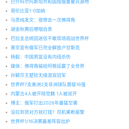
巴什科尔托斯坦共和国成俄重要兵源地
哥伦比亚1-0加纳
马思纯发文：很想去一次佛得角
胡金秋赛后哽咽自责
巴拉圭总统因迷信不敢现场观战世界杯
普京宣布俄军已完全解放卢甘斯克
杨毅：中国男篮没有内线杀伤
媒体：佛得角输给阿根廷赢了全世界
孙颖莎王楚钦无缘混双冠军
世界杯7支美洲2支非洲球队晋级16强
内蒙古4人被开除党籍 1人被双开
博主：俄军打出2026年最猛空袭
没拉到货对方就打钱？司机果断报警
世界杯1/16决赛最差阵容出炉