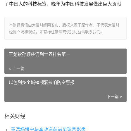
了中国人的科技标签，晚年为中国科技发展做出巨大贡献
本财经资讯由大猫财经网发布，版权来源于原作者，不代表大猫财
经网立场和观点，如有标注错误或侵犯利益请联系我们。
王楚钦孙颖莎仍列世界排名第一
« 上一篇
以色列多个城镇频繁拉响防空警报
下一篇 »
相关财经
重温杨振宁与李政道获诺奖珍贵影像