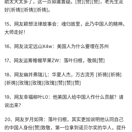
助太大太多了，这一点毋庸置疑。[赞][赞][赞]，老先生走
好[祈祷][祈祷][祈祷]。
15、网友颖想法律故事会：魂归故里，此乃中国人的精神。
大师走好！
16、网友淡定远山X4w：美国人为什么要埋在苏州
17、网友运筹帷幄苹果ZW：落叶归根，敬佩[赞]
18、网友幽并弗瑞儿：华夏人杰，万古流芳 [祈祷][祈祷]
[祈祷][玫瑰][玫瑰][玫瑰][赞][赞][赞]
19、网友幸福柳叶L0：他美国人给中国人作什么贡献？请
说出来？
20、网友岁月如筛：落叶归根，其实更加说明他认同自己
的中国人身份[赞]致敬，第一位拿到诺贝尔奖的华人，提升