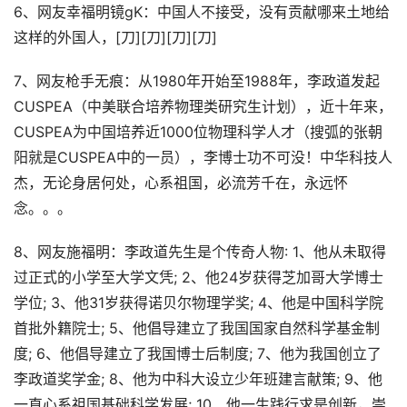
6、网友幸福明镜gK：中国人不接受，没有贡献哪来土地给
这样的外国人，[刀][刀][刀][刀]
7、网友枪手无痕：从1980年开始至1988年，李政道发起
CUSPEA（中美联合培养物理类研究生计划），近十年来，
CUSPEA为中国培养近1000位物理科学人才（搜弧的张朝
阳就是CUSPEA中的一员），李博士功不可没！中华科技人
杰，无论身居何处，心系祖国，必流芳千在，永远怀
念。。。
8、网友施福明：李政道先生是个传奇人物: 1、他从未取得
过正式的小学至大学文凭; 2、他24岁获得芝加哥大学博士
学位; 3、他31岁获得诺贝尔物理学奖; 4、他是中国科学院
首批外籍院士; 5、他倡导建立了我国国家自然科学基金制
度; 6、他倡导建立了我国博士后制度; 7、他为我国创立了
李政道奖学金; 8、他为中科大设立少年班建言献策; 9、他
一直心系祖国基础科学发展; 10、他一生践行求是创新，崇