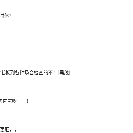
何时休?
材老板到各种场合检查的不？[黑线]
美内蒙呀！！！
？
城更肥，，，