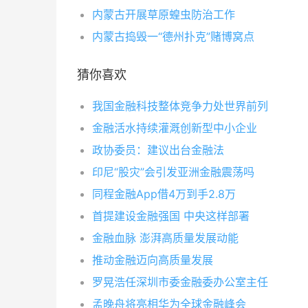
内蒙古开展草原蝗虫防治工作
内蒙古捣毁一“德州扑克”赌博窝点
猜你喜欢
我国金融科技整体竞争力处世界前列
金融活水持续灌溉创新型中小企业
政协委员：建议出台金融法
印尼“股灾”会引发亚洲金融震荡吗
同程金融App借4万到手2.8万
首提建设金融强国 中央这样部署
金融血脉 澎湃高质量发展动能
推动金融迈向高质量发展
罗晃浩任深圳市委金融委办公室主任
孟晚舟将亮相华为全球金融峰会