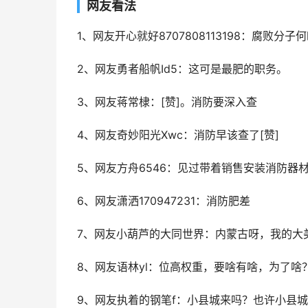
网友看法
1、网友开心就好8707808113198：腐败分子
2、网友勇者船帆Id5：这可是最肥的职务。
3、网友蒋常棣：[赞]。消防要深入查
4、网友奇妙阳光Xwc：消防早该查了[赞]
5、网友方舟6546：见过带着销售安装消防器
6、网友潇洒170947231：消防肥差
7、网友小葫芦的大同世界：内蒙古呀，我的大
8、网友语林yl：位高权重，要啥有啥，为了啥
9、网友执着的钢笔f：小县城来吗？也许小县