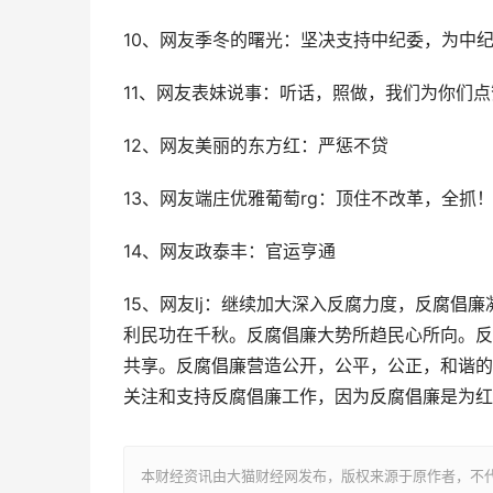
10、网友季冬的曙光：坚决支持中纪委，为中纪委点赞
11、网友表妹说事：听话，照做，我们为你们
12、网友美丽的东方红：严惩不贷
13、网友端庄优雅葡萄rg：顶住不改革，全抓
14、网友政泰丰：官运亨通
15、网友lj：继续加大深入反腐力度，反腐倡
利民功在千秋。反腐倡廉大势所趋民心所向。反
共享。反腐倡廉营造公开，公平，公正，和谐的
关注和支持反腐倡廉工作，因为反腐倡廉是为红
本财经资讯由大猫财经网发布，版权来源于原作者，不