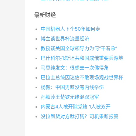
最新财经
中国机器人下个50年如何走
博主谈世界杯流量经济
教授谈美国全球领导力为何“干着急”
巴什科尔托斯坦共和国成俄重要兵源地
马思纯发文：很想去一次佛得角
巴拉圭总统因迷信不敢现场观战世界杯
杨毅：中国男篮没有内线杀伤
孙颖莎王楚钦无缘混双冠军
内蒙古4人被开除党籍 1人被双开
没拉到货对方就打钱？司机果断报警