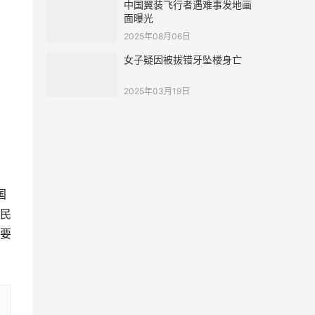
中国翼装飞行者遇难事发地画
面曝光
2025年08月06日
女子疑因被拔错牙坠楼身亡
2025年03月19日
国
民
要