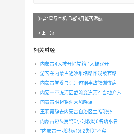
波音“星际客机”飞船8月能否返航
« 上一篇
相关财经
内蒙古4人被开除党籍 1人被双开
游客在内蒙古遇沙堆堵路怀疑被套路
内蒙古党委书记：包钢事故教训惨痛
内蒙一不冻河因截流变冻河？当地介入
内蒙古明起将迎大风降温
王莉霞辞去内蒙古自治区主席职务
内蒙古包头民警5小时救助8名落水者
“内蒙古一地洪涝1死2失联”不实