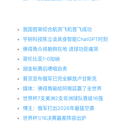
我国首架综合航测飞机首飞成功
宇树科技陈立谈具身智能ChatGPT时刻
佛得角众将躺倒在地 进球功臣痛哭
哥伦比亚1-0加纳
胡金秋赛后哽咽自责
普京宣布俄军已完全解放卢甘斯克
媒体：佛得角输给阿根廷赢了全世界
世界杯7支美洲2支非洲球队晋级16强
博主：俄军打出2026年最猛空袭
世界杯1/16决赛最差阵容出炉