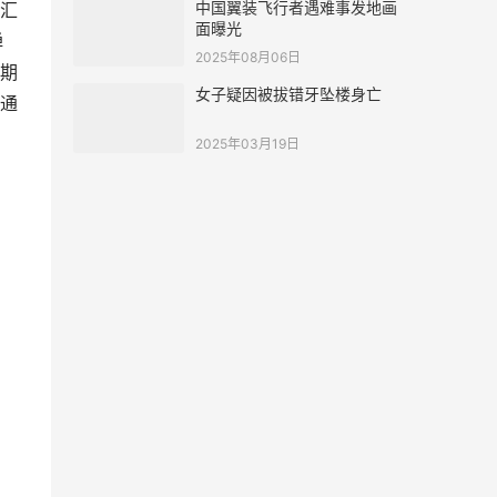
中国翼装飞行者遇难事发地画
汇
面曝光
弹
2025年08月06日
期
女子疑因被拔错牙坠楼身亡
通
2025年03月19日