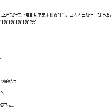
，A股上市银行三季度报迎来集中披露时间。业内人士预计，银行板
[赞][赞][赞][赞]
！
低走
看到的结果。
准备
数零飞去。