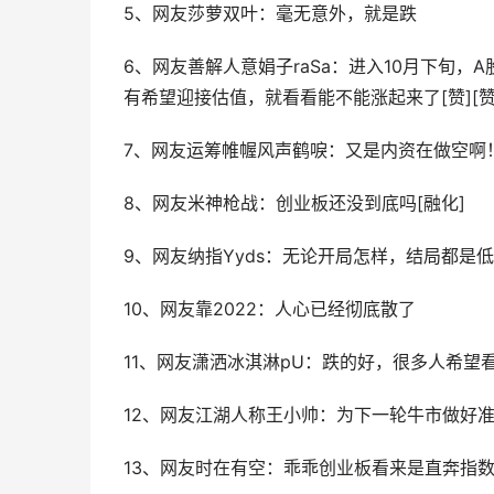
5、网友莎萝双叶：毫无意外，就是跌
6、网友善解人意娟子raSa：进入10月下旬
有希望迎接估值，就看看能不能涨起来了[赞][赞][赞]
7、网友运筹帷幄风声鹤唳：又是内资在做空啊
8、网友米神枪战：创业板还没到底吗[融化]
9、网友纳指Yyds：无论开局怎样，结局都是
10、网友靠2022：人心已经彻底散了
11、网友潇洒冰淇淋pU：跌的好，很多人希望
12、网友江湖人称王小帅：为下一轮牛市做好
13、网友时在有空：乖乖创业板看来是直奔指