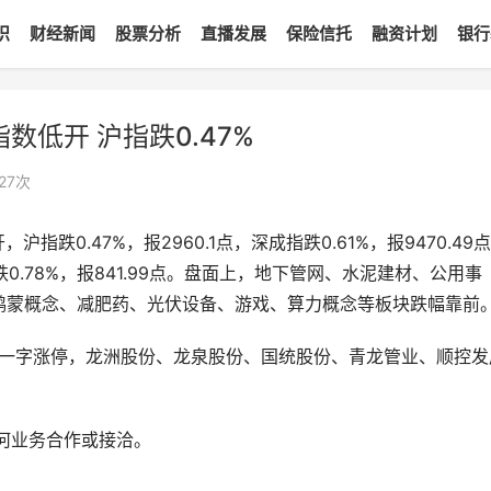
识
财经新闻
股票分析
直播发展
保险信托
融资计划
银行
数低开 沪指跌0.47%
27
次
指跌0.47%，报2960.1点，深成指跌0.61%，报9470.49
指数跌0.78%，报841.99点。盘面上，地下管网、水泥建材、公用事
念、鸿蒙概念、减肥药、光伏设备、游戏、算力概念等板块跌幅靠前
M一字涨停，龙洲股份、龙泉股份、国统股份、青龙管业、顺控发
何业务合作或接洽。