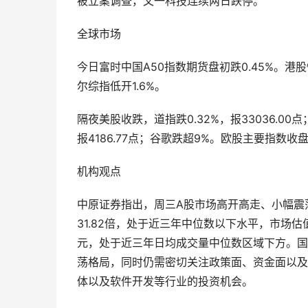
被立案调查，文一科技连续两日跌停。
全球市场
今日富时中国A50指数期货盘初跌0.45%。港股
尔综指低开1.6%。
隔夜美股收跌，道指跌0.32%，报33036.00
报4186.77点；谷歌跌超9%。欧股主要指数收
机构观点
中原证券指出，周三A股市场高开高走、小幅震荡
31.82倍，处于近三年中位数以下水平，市场
元，处于近三年日均成交量中位数区域下方。国
荡格局，同时仍需密切关注政策面、资金面以及
体以及软件开发等行业的投资机会。