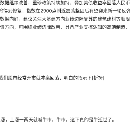
数据继续改善，重磅政策持续加持、叠加美债收益率回落人民币
将得到修复，指数在2900点附近震荡整固后有望迎来新一轮反
数据向好，建议关注大基建方向业绩边际复苏的建筑建材等顺周
资方向，可围绕业绩边际改善、具备产业支撑逻辑的高端制造、
么我们股市经常开市就冲高回落，明白的指示下[祈祷]
的上涨，上涨一两天就喊牛市，牛市，这下真的是牛逝世了。