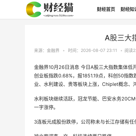
财经首页
财经知
A股三大指
来源：金融界
•
时间：2026-08-07 23:11
•
阅读
2
金融界10月26日消息 今日A股三大指数集体低开，沪
创业板指跌0.68%，报1851.19点，科创50
业、水利建设、贵等板块上涨，Chiplet概
水利板块继续活跃，冠龙节能、巴安水务20C
一字涨停。
3连板元成股份跌停，公司称未与长江存储有任