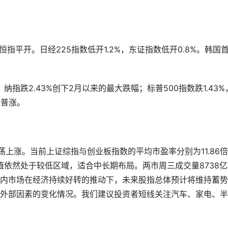
恒指平开。日经225指数低开1.2%，东证指数低开0.8%。韩国
点；纳指跌2.43%创下2月以来的最大跌幅；标普500指数跌1.43%
盘普涨。
上涨。当前上证综指与创业板指数的平均市盈率分别为11.86
估值依然处于较低区域，适合中长期布局。两市周三成交量8738亿
内市场在经济持续好转的推动下，未来股指总体预计将维持蓄势
外部因素的变化情况。我们建议投资者短线关注汽车、家电、半