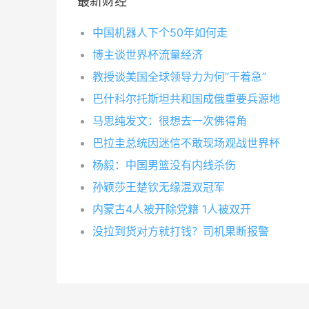
最新财经
中国机器人下个50年如何走
博主谈世界杯流量经济
教授谈美国全球领导力为何“干着急”
巴什科尔托斯坦共和国成俄重要兵源地
马思纯发文：很想去一次佛得角
巴拉圭总统因迷信不敢现场观战世界杯
杨毅：中国男篮没有内线杀伤
孙颖莎王楚钦无缘混双冠军
内蒙古4人被开除党籍 1人被双开
没拉到货对方就打钱？司机果断报警