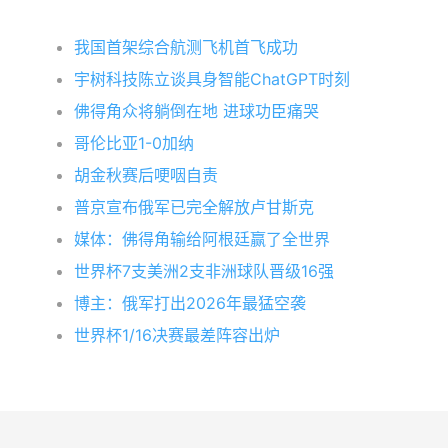
我国首架综合航测飞机首飞成功
宇树科技陈立谈具身智能ChatGPT时刻
佛得角众将躺倒在地 进球功臣痛哭
哥伦比亚1-0加纳
胡金秋赛后哽咽自责
普京宣布俄军已完全解放卢甘斯克
媒体：佛得角输给阿根廷赢了全世界
世界杯7支美洲2支非洲球队晋级16强
博主：俄军打出2026年最猛空袭
世界杯1/16决赛最差阵容出炉