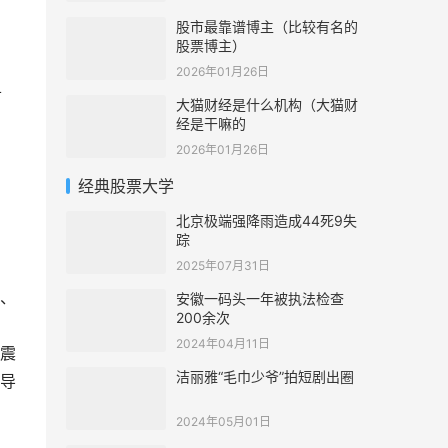
股市最靠谱博主（比较有名的
股票博主）
2026年01月26日
首
大猫财经是什么机构（大猫财
经是干嘛的
2026年01月26日
，
经典股票大学
北京极端强降雨造成44死9失
踪
2025年07月31日
倍、
安徽一码头一年被执法检查
200余次
2024年04月11日
震
洁丽雅“毛巾少爷”拍短剧出圈
导
2024年05月01日