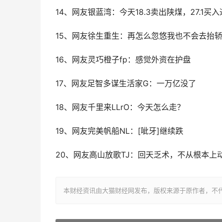
14、网友银蓝湾：今天18.3卖出陕煤，27.1买
15、网友徐生重生：再怎么忽悠我也不会去抬轿
16、网友灵巧橙子fp：感觉外资在护盘
17、网友足智多谋生活家G：一万亿没了
18、网友千里来LLrO：今天怎么走？
19、网友完美帆船NL：[呲牙]继续跌
20、网友高山放歌TJ：回天乏术，不从根本
本财经资讯由大猫财经网发布，版权来源于原作者，不