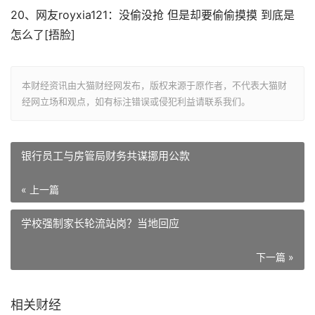
20、网友royxia121：没偷没抢 但是却要偷偷摸摸 到底是
怎么了[捂脸]
本财经资讯由大猫财经网发布，版权来源于原作者，不代表大猫财
经网立场和观点，如有标注错误或侵犯利益请联系我们。
银行员工与房管局财务共谋挪用公款
« 上一篇
学校强制家长轮流站岗？当地回应
下一篇 »
相关财经