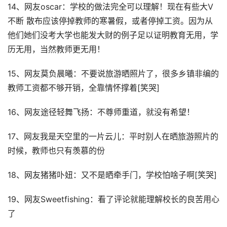
14、网友oscar：学校的做法完全可以理解！现在有些大V
不断 散布应该停掉教师的寒暑假，或者停掉工资。因为从
他们她们没考大学也能发大财的例子足以证明教育无用，学
历无用，当然教师更无用！
15、网友莫负晨曦：不要说旅游晒照片了，很多乡镇非编的
教师工资都不够开销，全靠情怀撑着[笑哭]
16、网友途径轻舞飞扬：不尊师重道，就没有希望！
17、网友我是天空里的一片云儿：平时别人在晒旅游照片的
时候，教师也只有羡慕的份
18、网友猪猪卟妞：又不是晒牵手门，学校怕啥子啊[笑哭]
19、网友Sweetfishing：看了评论就能理解校长的良苦用心
了