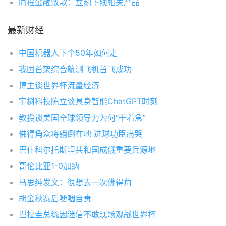
同程金融致歉：立刻下线相关产品
最新财经
中国机器人下个50年如何走
我国首架综合航测飞机首飞成功
博主谈世界杯流量经济
宇树科技陈立谈具身智能ChatGPT时刻
教授谈美国全球领导力为何“干着急”
佛得角众将躺倒在地 进球功臣痛哭
巴什科尔托斯坦共和国成俄重要兵源地
哥伦比亚1-0加纳
马思纯发文：很想去一次佛得角
胡金秋赛后哽咽自责
巴拉圭总统因迷信不敢现场观战世界杯