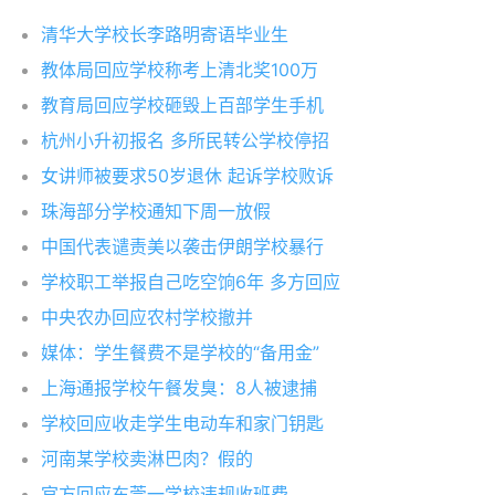
清华大学校长李路明寄语毕业生
教体局回应学校称考上清北奖100万
教育局回应学校砸毁上百部学生手机
杭州小升初报名 多所民转公学校停招
女讲师被要求50岁退休 起诉学校败诉
珠海部分学校通知下周一放假
中国代表谴责美以袭击伊朗学校暴行
学校职工举报自己吃空饷6年 多方回应
中央农办回应农村学校撤并
媒体：学生餐费不是学校的“备用金”
上海通报学校午餐发臭：8人被逮捕
学校回应收走学生电动车和家门钥匙
河南某学校卖淋巴肉？假的
官方回应东莞一学校违规收班费