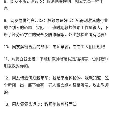
8、网友不听话活该呀：取消寒暑假吧，和公务员一样作
息。
9、网友愉悦的白云Xz：校领导是好心：免得刺激其他行业
的个别人的心态！实际上上班时期教师很累工作量很大，下
班了还劳心学生的安全及防诈骗等，外出放松也确有必要！
10、网友解密背后的故事：老师辛苦，看看工人们上班吧
11、网友百谷王者：不能讲教师寒暑假是福利等，否则教师
朋友反对你的。
12、网友诗酒何须趁年华：我是来看评论的。我就知道，这
个新闻一出，底下会有一群人留言嫉妒甚至污蔑、攻击教师
的。
13、网友零零柒运动：教师地位可想而知