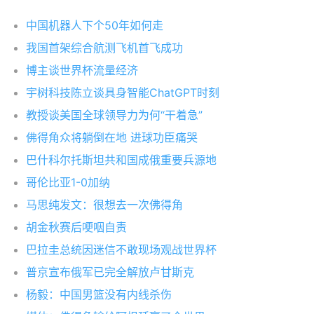
中国机器人下个50年如何走
我国首架综合航测飞机首飞成功
博主谈世界杯流量经济
宇树科技陈立谈具身智能ChatGPT时刻
教授谈美国全球领导力为何“干着急”
佛得角众将躺倒在地 进球功臣痛哭
巴什科尔托斯坦共和国成俄重要兵源地
哥伦比亚1-0加纳
马思纯发文：很想去一次佛得角
胡金秋赛后哽咽自责
巴拉圭总统因迷信不敢现场观战世界杯
普京宣布俄军已完全解放卢甘斯克
杨毅：中国男篮没有内线杀伤