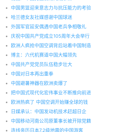
中国男篮迎来意志力与抗压能力的考验
哈兰德女友社媒感谢中国球迷
外国军官延安偶遇中国老兵争相敬礼
庆祝中国共产党成立105周年大会举行
欧洲人疯抢中国空调背后站着中国制造
博主：六代机赛道中国大幅领先
中国共产党党员队伍稳步壮大
中国对日本再出重拳
中国避暑神器在欧洲卖爆了
把中国式现代化宏伟事业不断推向前进
欧洲热疯了 中国空调开始赚全球的钱
日媒承认：中国发动机技术赶超日企
中国移动河南公司原董事长被开除党籍
连线亲历日本7.2级地震的中国游客