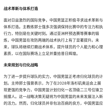
战术革新与体系打造
面对日益激烈的国际竞争，中国男篮正积极寻求战术革新与
体系打造。主教练郭士强多次强调保持比赛中的专注力和执
行力，特别是在关键时刻。通过亚洲杯预选赛等赛事的锻
炼，中国男篮在攻防两端的战术执行上有了显著提升。未
来，球队将继续打磨战术体系，提升球员的个人能力和心理
素质，以在国际赛场上立足并重拾昔日辉煌。
未来规划与归化战略
为了进一步提升球队的实力，中国男篮正考虑归化球员的计
划。主帅郭士强曾表示，为了在2028年洛杉矶奥运会上展
现更强的竞争力，中国男篮计划归化一名顶级二三号位锋卫
摇摆人。这一战略决策无疑将为中国男篮的未来发展注入新
的活力。然而，归化球员并非包治百病的良方，中国男篮应