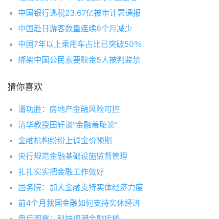
中国银行逃税23.67亿被审计署通报
中国赴日游客数量连续6个月减少
中国7年以上乘用车占比已突破50％
绑架中国公民索要赎金5人被判监禁
猜你喜欢
潘功胜：房地产金融风险可控
清华教授田轩谈“金融羞耻论”
金融机构纷纷上调金价预期
央行规范金融基础设施监督管理
扎扎实实把金融工作做好
国务院：加大金融支持实体经济力度
前4个月我国金融如何支持实体经济
盘后观察：科技退潮金融接棒