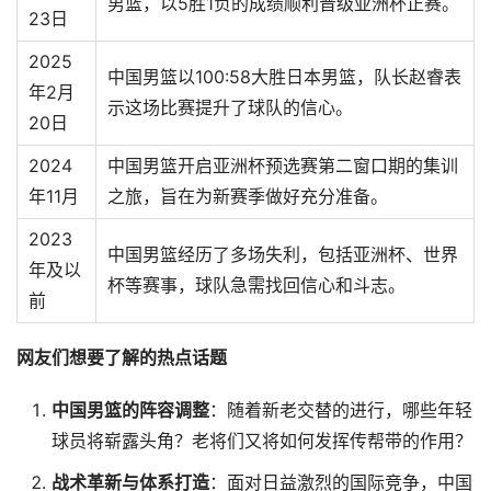
男篮，以5胜1负的成绩顺利晋级亚洲杯正赛。
23日
2025
中国男篮以100:58大胜日本男篮，队长赵睿表
年2月
示这场比赛提升了球队的信心。
20日
2024
中国男篮开启亚洲杯预选赛第二窗口期的集训
年11月
之旅，旨在为新赛季做好充分准备。
2023
中国男篮经历了多场失利，包括亚洲杯、世界
年及以
杯等赛事，球队急需找回信心和斗志。
前
网友们想要了解的热点话题
中国男篮的阵容调整
：随着新老交替的进行，哪些年轻
球员将崭露头角？老将们又将如何发挥传帮带的作用？
战术革新与体系打造
：面对日益激烈的国际竞争，中国