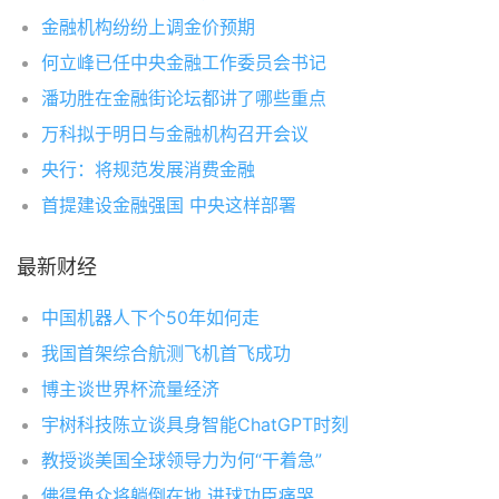
金融机构纷纷上调金价预期
何立峰已任中央金融工作委员会书记
潘功胜在金融街论坛都讲了哪些重点
万科拟于明日与金融机构召开会议
央行：将规范发展消费金融
首提建设金融强国 中央这样部署
最新财经
中国机器人下个50年如何走
我国首架综合航测飞机首飞成功
博主谈世界杯流量经济
宇树科技陈立谈具身智能ChatGPT时刻
教授谈美国全球领导力为何“干着急”
佛得角众将躺倒在地 进球功臣痛哭