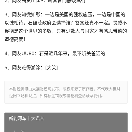
2、网友高贵山雀P：听其言而静观其行
3、网友知微知彰：一边是美国的强权施压，一边是中国的
以诚相待，石破茂政府会选择谁？答案还真不一定。畏威不
畏德是这个世界的多数，只有少数人与国家才有感恩带德的
道德高度！
4、网友UU80：石是近几年来，最不听美爸话的
5、网友难得湖涂：[大笑]
本财经资讯由大猫财经网发布，版权来源于原作者，不代表大猫财
经网立场和观点，如有标注错误或侵犯利益请联系我们。
新能源车十大谣言