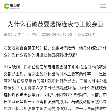
为什么石破茂要选择连夜与王毅会面
来源：吴学兰
•
时间：2026-08-10 18:03
•
阅读
233
次
石破茂连夜会见王毅外长，交底对华政策，他具体都说了什
么？为什么说他的讲话让美国感到担忧呢？
21号晚间，日本首相石破茂连夜会见了刚刚抵达日本的我外
交部长王毅，这次王毅外长出访日本主要有两件事：一是出
席22号在东京举行的第11次中日韩外长会；二是同日本外相
岩屋毅共同主持第六次中日经济高层对话。为什么石破茂要
选择连夜与王毅举行会面呢？原因想来也很简单，当前，中
日关系正呈现一个改善和发展的势头。石破茂政府显然也是
想趁此机会加强与中国之间的沟通对话，进一步全面推进中