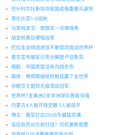
巴什科尔托斯坦共和国成俄重要兵源地
哥伦比亚1-0加纳
马思纯发文：很想去一次佛得角
胡金秋赛后哽咽自责
巴拉圭总统因迷信不敢现场观战世界杯
普京宣布俄军已完全解放卢甘斯克
杨毅：中国男篮没有内线杀伤
媒体：佛得角输给阿根廷赢了全世界
孙颖莎王楚钦无缘混双冠军
世界杯7支美洲2支非洲球队晋级16强
内蒙古4人被开除党籍 1人被双开
博主：俄军打出2026年最猛空袭
没拉到货对方就打钱？司机果断报警
世界杯1/16决赛最差阵容出炉