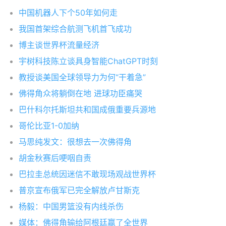
中国机器人下个50年如何走
我国首架综合航测飞机首飞成功
博主谈世界杯流量经济
宇树科技陈立谈具身智能ChatGPT时刻
教授谈美国全球领导力为何“干着急”
佛得角众将躺倒在地 进球功臣痛哭
巴什科尔托斯坦共和国成俄重要兵源地
哥伦比亚1-0加纳
马思纯发文：很想去一次佛得角
胡金秋赛后哽咽自责
巴拉圭总统因迷信不敢现场观战世界杯
普京宣布俄军已完全解放卢甘斯克
杨毅：中国男篮没有内线杀伤
媒体：佛得角输给阿根廷赢了全世界