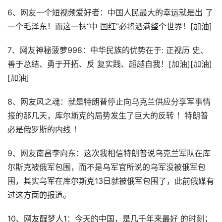
6、网友一个短视频爱好者：中国人民最大的幸运就是出 了
一个毛泽东！而这一抹“中 国红”必将洒满整个世界！[加油]
7、网友神秘菠萝998：中华民族的优势在于: 正视历 史、
善于总结、勇于开拓、反 复实践、超越自我！[加油][加油]
[加油]
8、网友风之魂：就是特朗普停止向乌克兰供应分享军事情
报的那几天，库尔斯克的局势发生了巨大的反转 ！特朗普
必是俄罗斯的内线 ！
9、网友南昌李向东：这次我相信特朗普说乌克兰军队在库
尔斯克被俄军包围，而不是乌军官所说的乌军没被俄军包
围，其实乌军在库尔斯克13日就被俄军包围了，此前俄媒有
过这方面的报道。
10、网友酲梦人1：今天的中国，是几千年来最好 的时刻；