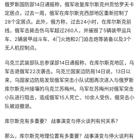
俄罗斯国防部14日通报称，俄军收复库尔斯克州贡恰罗夫卡
定居点，过去一周，俄军在库尔斯克西部地区重新控制了
28个定居点。此外，俄方称，过去24小时，在库尔斯克前
线，俄军击毙击伤乌军超过260人，并摧毁了5辆装甲运兵
车、2辆装甲战斗车、4门火炮和2门迫击炮等装备以及3个
无人机控制点。
乌克兰武装部队总参谋部14日通报称，在库尔斯克地区，乌
军击退俄军22次袭击。乌克兰国家边防局14日说，13日以
来，乌国家边防局发现俄军突击小队试图再次进入与俄罗斯
库尔斯克州接壤的乌克兰苏梅州。乌军在苏梅州对俄军突击
小队进行阻击，造成俄军15人死亡、10余人受伤，俄突击小
队被迫撤退。
库尔斯克有多重要？ 战事演变与停火谈判有何关系？
那么，库尔斯克地理位置有多重要？战事演变与停火谈判有