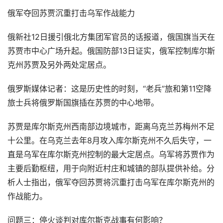
俄军夺回苏贾沉重打击乌军作战能力
俄新社12日援引俄北方集团军官员的话报道，俄国旗当天在
苏贾市中心广场升起。俄国防部13日证实，俄军控制库尔斯
克州苏贾及另外两处定居点。
俄罗斯媒体记者：这是历史性的时刻，“老兵”旅和第11空降
旅士兵将俄罗斯国旗插在苏贾的中心地带。
苏贾是库尔斯克州西南部边境城市，距离乌克兰苏梅州不足
十公里。在乌克兰去年8月攻入库尔斯克州不久后失守，一
直是乌军在库尔斯克州控制的最大定居点。乌军将苏贾作为
主要后勤枢纽，用于向附近村庄和城镇的部队提供补给。分
析人士指出，俄军夺回苏贾将沉重打击乌军在库尔斯克州的
作战能力。
问题三：停火谈判对库尔斯克战事有何影响？