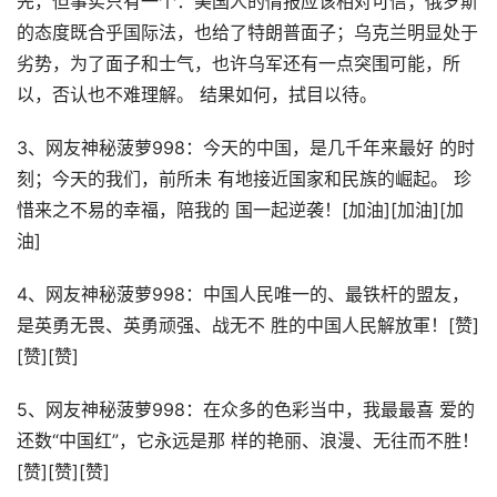
先，但事实只有一个：美国人的情报应该相对可信；俄罗斯
的态度既合乎国际法，也给了特朗普面子；乌克兰明显处于
劣势，为了面子和士气，也许乌军还有一点突围可能，所
以，否认也不难理解。 结果如何，拭目以待。
3、网友神秘菠萝998：今天的中国，是几千年来最好 的时
刻；今天的我们，前所未 有地接近国家和民族的崛起。 珍
惜来之不易的幸福，陪我的 国一起逆袭！[加油][加油][加
油]
4、网友神秘菠萝998：中国人民唯一的、最铁杆的盟友，
是英勇无畏、英勇顽强、战无不 胜的中国人民解放軍！[赞]
[赞][赞]
5、网友神秘菠萝998：在众多的色彩当中，我最最喜 爱的
还数“中国红”，它永远是那 样的艳丽、浪漫、无往而不胜！
[赞][赞][赞]