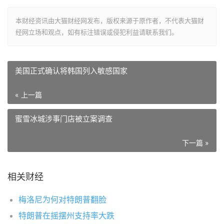
本财经资讯由大猫财经网发布，版权来源于原作者，不代表大猫财
经网立场和观点，如有标注错误或侵犯利益请联系我们。
美国正式确认将韩国列入敏感国家
« 上一篇
蜜雪冰城涉事门店被立案调查
下一篇 »
相关财经
梅洛尼为何对特朗普翻脸
特朗普在摇摆州支持率大跌