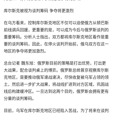
库尔斯克被视为谈判筹码 争夺将更激烈
在乌方看来，控制库尔斯克地区不仅可以迫使俄方从顿巴斯
前线调兵回援，更重要的是，可以成为今后与俄罗斯谈判的
重要筹码。分析人士指出，双方都将库尔斯克地区看作是重
要的谈判筹码，因此，在停火谈判开始前，俄乌双方在这一
地区的争夺将更加激烈。
总台记者 魏东旭：俄罗斯目前的策略是打出优势，打出更
大战果，配合谈判桌上的博弈。俄罗斯总统普京视察库尔斯
克地区，是要推动俄军速战速决，尽快收复被乌军占领的领
土，然后进一步扩大战果，将战线扩进到对方区域，巩固战
线后构建缓冲区。一旦达到这两个目的，俄罗斯会拥有更有
分量的谈判筹码。
目前，乌军在库尔斯克地区已经陷入苦战，为了将来在谈判