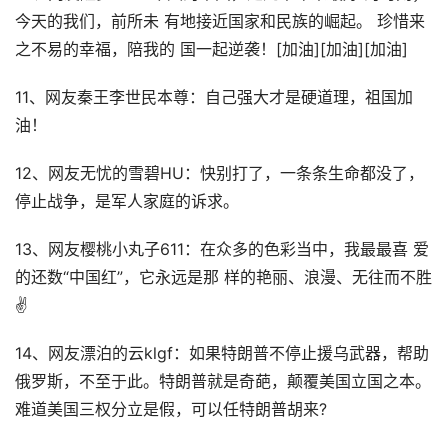
今天的我们，前所未 有地接近国家和民族的崛起。 珍惜来
之不易的幸福，陪我的 国一起逆袭！[加油][加油][加油]
11、网友秦王李世民本尊：自己强大才是硬道理，祖国加
油！
12、网友无忧的雪碧HU：快别打了，一条条生命都没了，
停止战争，是军人家庭的诉求。
13、网友樱桃小丸子611：在众多的色彩当中，我最最喜 爱
的还数“中国红”，它永远是那 样的艳丽、浪漫、无往而不胜
✌️
14、网友漂泊的云klgf：如果特朗普不停止援乌武器，帮助
俄罗斯，不至于此。特朗普就是奇葩，颠覆美国立国之本。
难道美国三权分立是假，可以任特朗普胡来?