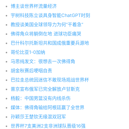
博主谈世界杯流量经济
宇树科技陈立谈具身智能ChatGPT时刻
教授谈美国全球领导力为何“干着急”
佛得角众将躺倒在地 进球功臣痛哭
巴什科尔托斯坦共和国成俄重要兵源地
哥伦比亚1-0加纳
马思纯发文：很想去一次佛得角
胡金秋赛后哽咽自责
巴拉圭总统因迷信不敢现场观战世界杯
普京宣布俄军已完全解放卢甘斯克
杨毅：中国男篮没有内线杀伤
媒体：佛得角输给阿根廷赢了全世界
孙颖莎王楚钦无缘混双冠军
世界杯7支美洲2支非洲球队晋级16强