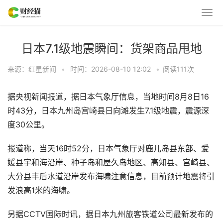
日本7.1级地震瞬间：货架商品甩地
来源：红星新闻
•
时间：2026-08-10 12:02
•
阅读
111
次
据央视新闻报道，据日本气象厅信息，当地时间8月8日16
时43分，日本九州岛宫崎县日向滩发生7.1级地震，震源深
度30公里。
报道称，当天16时52分，日本气象厅对鹿儿岛县东部、爱
媛县宇和海沿岸、种子岛和屋久岛地区、高知县、宫崎县、
大分县丰后水道沿岸发布海啸注意信息，目前预计地震将引
发浪高1米的海啸。
另据CCTV国际时讯，据日本九州旅客铁道公司最新发布的