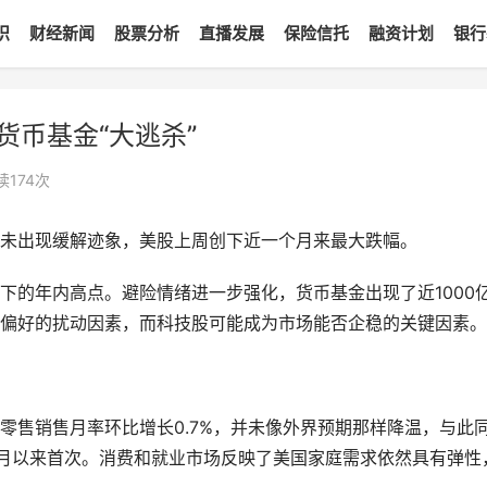
识
财经新闻
股票分析
直播发展
保险信托
融资计划
银行
货币基金“大逃杀”
读
174
次
未出现缓解迹象，美股上周创下近一个月来最大跌幅。
份创下的年内高点。避险情绪进一步强化，货币基金出现了近1000
偏好的扰动因素，而科技股可能成为市场能否企稳的关键因素。
零售销售月率环比增长0.7%，并未像外界预期那样降温，与此
1月以来首次。消费和就业市场反映了美国家庭需求依然具有弹性