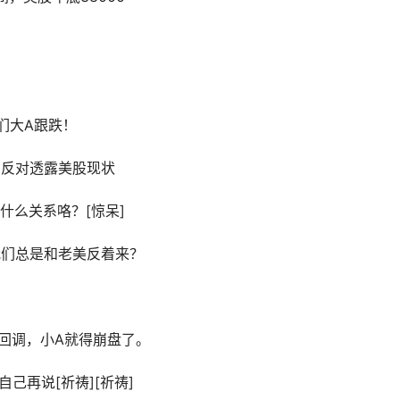
我们大A跟跌！
，反对透露美股现状
有什么关系咯？[惊呆]
我们总是和老美反着来？
的回调，小A就得崩盘了。
己再说[祈祷][祈祷]