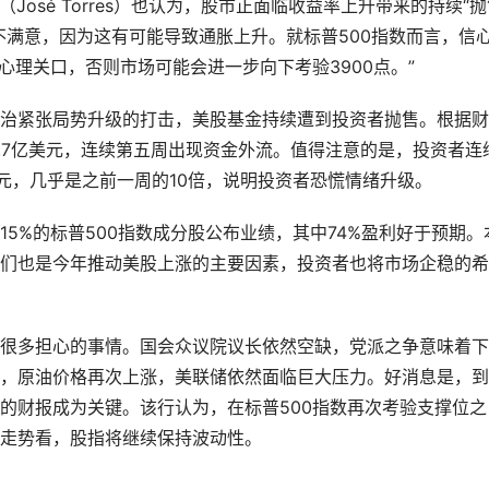
家托雷斯（José Torres）也认为，股市正面临收益率上升带来的持续“
不满意，因为这有可能导致通胀上升。就标普500指数而言，信
的心理关口，否则市场可能会进一步向下考验3900点。”
治紧张局势升级的打击，美股基金持续遭到投资者抛售。根据财
5.7亿美元，连续第五周出现资金外流。值得注意的是，投资者连
美元，几乎是之前一周的10倍，说明投资者恐慌情绪升级。
5%的标普500指数成分股公布业绩，其中74%盈利好于预期。
们也是今年推动美股上涨的主要因素，投资者也将市场企稳的希
很多担心的事情。国会众议院议长依然空缺，党派之争意味着下
，原油价格再次上涨，美联储依然面临巨大压力。好消息是，到
的财报成为关键。该行认为，在标普500指数再次考验支撑位之
走势看，股指将继续保持波动性。