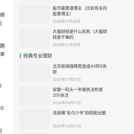
股市最靠谱博主（比较有名的
股票博主）
继
2026年01月26日
利
大猫财经是什么机构（大猫财
经是干嘛的
2026年01月26日
期
率
经典专业理财
北京极端强降雨造成44死9失
踪
2025年07月31日
为
安徽一码头一年被执法检查
200余次
2024年04月11日
0
洁丽雅“毛巾少爷”拍短剧出圈
2024年05月01日
利