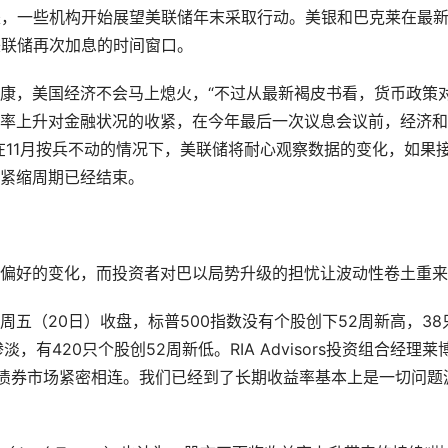
是，一些机构开始展望美联储年末采取行动。美银和巴克莱在最
美联储再次加息的时间窗口。
康，美国经济不会马上熄火，“不过从最新褐皮书看，货币政策
率上升对金融状况的收紧，在今年最后一次议息会议前，经济和
在11月按兵不动的情况下，美联储将耐心观察数据的变化，如果
紧缩周期已经结束。
偏好的变化，而投资者对巴以局势升级的担忧让波动性卷土重来
五（20日）收盘，标普500指数没有个股创下52周新高，38
有420只个股创52周新低。RIA Advisors投资组合经理莱
股市现在与债券市场紧密相连。我们已经到了长期收益率基本上是一切问题