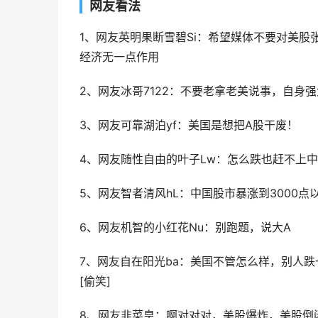
网友看法
1、网友英明果断雪碧Si：希望媒体不要对美
经济无一点作用
2、网友冰哥7122：不要老拿老美说事，自身
3、网友可靠湖泊yf：美国是想把A股干废！
4、网友随性自由的叶子Lw：怎么跌也赶不上
5、网友智者清风hL：中国股市暴涨到3000点
6、网友机智的小红花Nu：别跑题，说大A
7、网友自在阳光ba：美国不管怎么样，别人跌
[偷笑]
8、网友韭菜皇：啊对对对，美股爆炸，美股倒闭