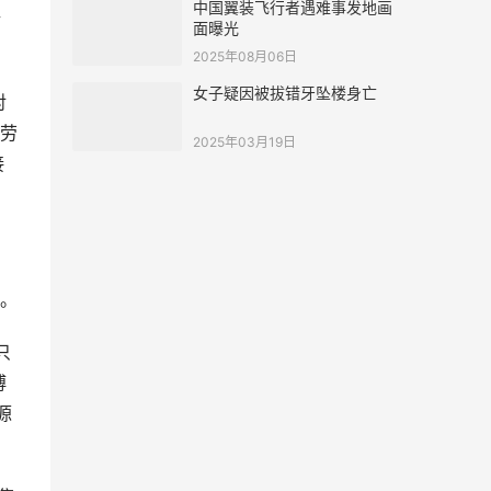
中国翼装飞行者遇难事发地画
新
面曝光
2025年08月06日
女子疑因被拔错牙坠楼身亡
对
劳
2025年03月19日
接
。
只
博
源