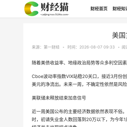
财经首页
财经知
美国
来源：第一财经
•
时间：2026-08-07 09:33
•
阅
随着美债收益率、地缘政治局势等众多利空因素
Cboe波动率指数VIX站稳20关口，接近3月
美元的净流出。未来一周，不确定性依然是风险
美联储未释放结束加息信号
近一周美国公布的主要经济数据依然表现不俗。
时，初请失业金人数回落到20万以下，为今年