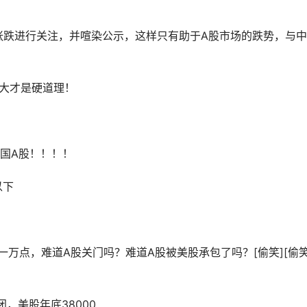
股张跌进行关注，并喧染公示，这样只有助于A股市场的跌势，与
强大才是硬道理！
中国A股！！！！
以下
一万点，难道A股关门吗？难道A股被美股承包了吗？[偷笑][偷笑
，美股年底38000